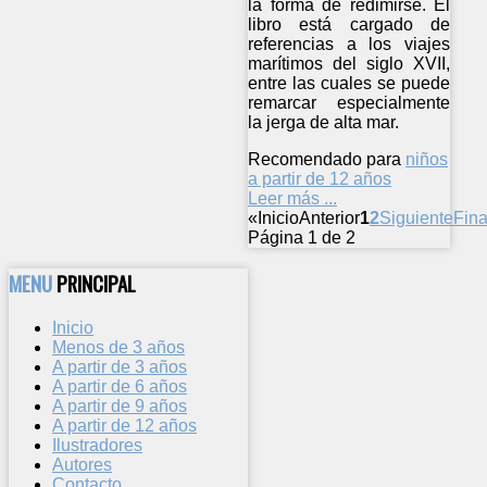
la forma de redimirse. El
libro está cargado de
referencias a los viajes
marítimos del siglo XVII,
entre las cuales se puede
remarcar especialmente
la jerga de alta mar.
Recomendado para
niños
a partir de 12 años
Leer más ...
«
Inicio
Anterior
1
2
Siguiente
Fina
Página 1 de 2
MENU
PRINCIPAL
Inicio
Menos de 3 años
A partir de 3 años
A partir de 6 años
A partir de 9 años
A partir de 12 años
Ilustradores
Autores
Contacto