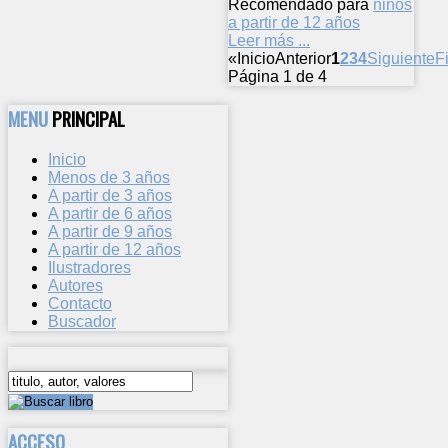
Recomendado para
niños
a partir de 12 años
Leer más ...
«
Inicio
Anterior
1
2
3
4
Siguiente
F
Página 1 de 4
MENU
PRINCIPAL
Inicio
Menos de 3 años
A partir de 3 años
A partir de 6 años
A partir de 9 años
A partir de 12 años
Ilustradores
Autores
Contacto
Buscador
ACCESO