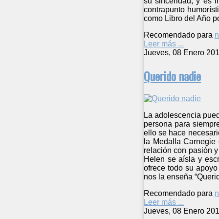
su sinceridad, y es 
contrapunto humorísti
como Libro del Año po
Recomendado para
n
Leer más ...
Jueves, 08 Enero 201
Querido nadie
La adolescencia pued
persona para siempre
ello se hace necesari
la Medalla Carnegie 
relación con pasión y
Helen se aísla y escr
ofrece todo su apoyo
nos la enseña “Querid
Recomendado para
n
Leer más ...
Jueves, 08 Enero 201