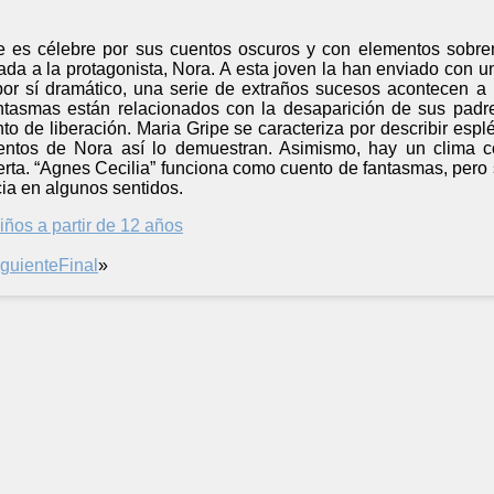
 es célebre por sus cuentos oscuros y con elementos sobrenat
a a la protagonista, Nora. A esta joven la han enviado con un
por sí dramático, una serie de extraños sucesos acontecen a 
ntasmas están relacionados con la desaparición de sus padres
ento de liberación. Maria Gripe se caracteriza por describir esp
ntos de Nora así lo demuestran. Asimismo, hay un clima co
erta. “Agnes Cecilia” funciona como cuento de fantasmas, pero 
ia en algunos sentidos.
iños a partir de 12 años
iguiente
Final
»