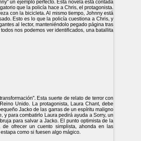
hnny” un ejemplo perfecto. Esta novela está contada
atorio que la policía hace a Chris, el protagonista.
reza con la bicicleta. Al mismo tiempo, Johnny está
do. Esto es lo que la policía cuestiona a Chris, y
rogantes al lector, manteniéndolo pegado página tras
 todos nos podemos ver identificados, una batallita
ansformación”. Esta suerte de relato de terror con
 Reino Unido. La protagonista, Laura Chant, debe
 pequeño Jacko de las garras de un espíritu maligno
e, y para combatirlo Laura pedirá ayuda a Sorry, un
ruja para salvar a Jacko. El punto optimista de la
á de ofrecer un cuento simplista, ahonda en las
a estapa como si fuesen algo mágico.