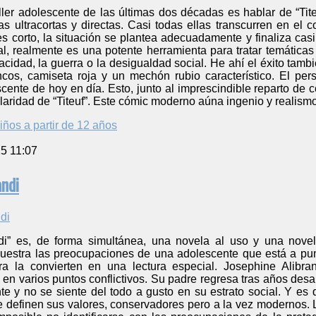
ler adolescente de las últimas dos décadas es hablar de “Titeu
as ultracortas y directas. Casi todas ellas transcurren en el
 corto, la situación se plantea adecuadamente y finaliza cas
, realmente es una potente herramienta para tratar temáticas 
acidad, la guerra o la desigualdad social. He ahí el éxito tambi
ncos, camiseta roja y un mechón rubio característico. El p
escente de hoy en día. Esto, junto al imprescindible reparto 
ridad de “Titeuf”. Este cómic moderno aúna ingenio y realismo de
iños a partir de 12 años
5 11:07
ndi
di” es, de forma simultánea, una novela al uso y una nove
estra las preocupaciones de una adolescente que está a punto 
cura la convierten en una lectura especial. Josephine Alib
en varios puntos conflictivos. Su padre regresa tras años desa
 y no se siente del todo a gusto en su estrato social. Y es q
e definen sus valores, conservadores pero a la vez modernos. 