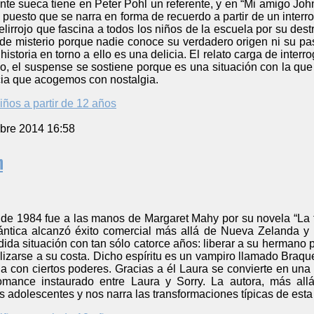
ente sueca tiene en Peter Pohl un referente, y en “Mi amigo Jo
puesto que se narra en forma de recuerdo a partir de un interrog
lirrojo que fascina a todos los niños de la escuela por su dest
de misterio porque nadie conoce su verdadero origen ni su pasa
istoria en torno a ello es una delicia. El relato carga de inter
abo, el suspense se sostiene porque es una situación con la que
ia que acogemos con nostalgia.
iños a partir de 12 años
bre 2014 16:58
n
de 1984 fue a las manos de Margaret Mahy por su novela “La tr
ántica alcanzó éxito comercial más allá de Nueva Zelanda y
dida situación con tan sólo catorce años: liberar a su hermano
alizarse a su costa. Dicho espíritu es un vampiro llamado Braqu
con ciertos poderes. Gracias a él Laura se convierte en una b
romance instaurado entre Laura y Sorry. La autora, más all
 adolescentes y nos narra las transformaciones típicas de est