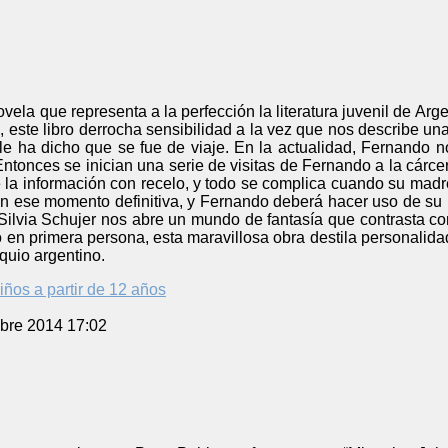
novela que representa a la perfección la literatura juvenil de A
 este libro derrocha sensibilidad a la vez que nos describe un
e ha dicho que se fue de viaje. En la actualidad, Fernando n
Entonces se inician una serie de visitas de Fernando a la cárce
la información con recelo, y todo se complica cuando su madre
en ese momento definitiva, y Fernando deberá hacer uso de su 
 Silvia Schujer nos abre un mundo de fantasía que contrasta c
 en primera persona, esta maravillosa obra destila personalidad 
oquio argentino.
iños a partir de 12 años
bre 2014 17:02