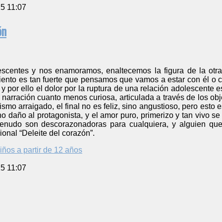
5 11:07
ón
centes y nos enamoramos, enaltecemos la figura de la otra
iento es tan fuerte que pensamos que vamos a estar con él o co
 por ello el dolor por la ruptura de una relación adolescente 
 narración cuanto menos curiosa, articulada a través de los obj
smo arraigado, el final no es feliz, sino angustioso, pero esto 
o daño al protagonista, y el amor puro, primerizo y tan vivo 
menudo son descorazonadoras para cualquiera, y alguien que
ional “Deleite del corazón”.
iños a partir de 12 años
5 11:07