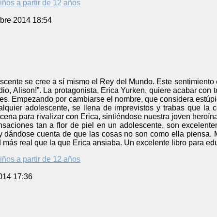
iños a partir de 12 años
bre 2014 18:54
cente se cree a sí mismo el Rey del Mundo. Este sentimiento e
io, Alison!”. La protagonista, Erica Yurken, quiere acabar con t
es. Empezando por cambiarse el nombre, que considera estúpido
alquier adolescente, se llena de imprevistos y trabas que la 
ena para rivalizar con Erica, sintiéndose nuestra joven heroína 
nsaciones tan a flor de piel en un adolescente, son excelente
 dándose cuenta de que las cosas no son como ella piensa. M
d más real que la que Erica ansiaba. Un excelente libro para 
iños a partir de 12 años
014 17:36