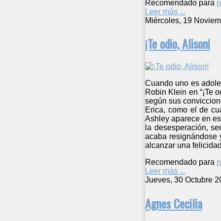
Recomendado para
n
Leer más ...
Miércoles, 19 Noviem
¡Te odio, Alison!
Cuando uno es adoles
Robin Klein en “¡Te od
según sus conviccion
Erica, como el de cu
Ashley aparece en esc
la desesperación, se
acaba resignándose y
alcanzar una felicida
Recomendado para
n
Leer más ...
Jueves, 30 Octubre 2
Agnes Cecilia