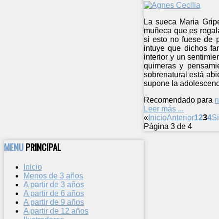
La sueca Maria Gripe
muñeca que es regalad
si esto no fuese de 
intuye que dichos fa
interior y un sentimi
quimeras y pensamie
sobrenatural está abi
supone la adolescenc
Recomendado para
n
Leer más ...
«
Inicio
Anterior
1
2
3
4
S
Página 3 de 4
MENU
PRINCIPAL
Inicio
Menos de 3 años
A partir de 3 años
A partir de 6 años
A partir de 9 años
A partir de 12 años