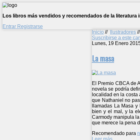
Los libros más vendidos y recomendados de la literatura in
Entrar
Registrarse
Inicio
//
Ilustradores
/
Suscribirse a este c
Lunes, 19 Enero 201
La masa
El Premio CBCA de Au
novela se podría defi
localidad en la costa
que Nathaniel no pas
llamadas La Masa y L
bien y el mal, y la e
Carmody manipula la f
que merece la pena d
Recomendado para
n
Leer más ...