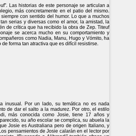
f”. Las historias de este personaje se articulan a
 colegio, más concretamente en el patio del mismo.
i siempre con sentido del humor. Lo que a muchos
tan serias y diversas como el amor, la amistad, la
én de crítica que ha recibido la obra de Zep. Titeuf
ersonaje se acerca mucho en su comportamiento y
de compañeros como Nadia, Manu, Hugo y Vómito, ha
 forma tan atractiva que es difícil resistirse.
la inusual. Por un lado, su temática no es nada
de dar el salto a la madurez. Por otro, el estilo
randi, más conocida como Josie, tiene 17 años y
parecido, su año escolar se complica, su abuela la
ue Josie es Australiana pero de origen Italiano, y
Los pensamientos de Josie calarán en el lector por