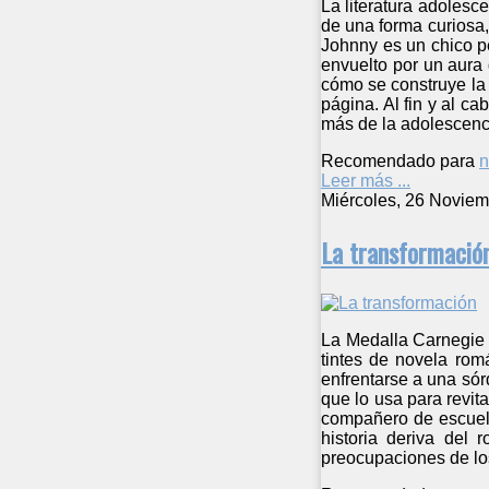
La literatura adolesc
de una forma curiosa, 
Johnny es un chico pe
envuelto por un aura 
cómo se construye la h
página. Al fin y al c
más de la adolescenc
Recomendado para
n
Leer más ...
Miércoles, 26 Noviem
La transformació
La Medalla Carnegie 
tintes de novela rom
enfrentarse a una sór
que lo usa para revit
compañero de escuela 
historia deriva del 
preocupaciones de los