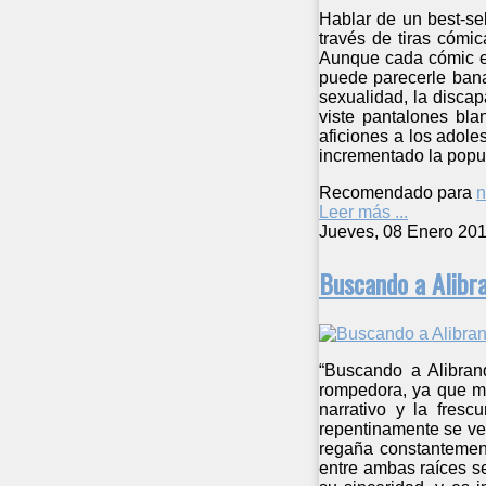
Hablar de un best-sel
través de tiras cómic
Aunque cada cómic es
puede parecerle banal
sexualidad, la discap
viste pantalones bla
aficiones a los adol
incrementado la popula
Recomendado para
n
Leer más ...
Jueves, 08 Enero 201
Buscando a Alibra
“Buscando a Alibran
rompedora, ya que mu
narrativo y la fres
repentinamente se ve 
regaña constantemente
entre ambas raíces s