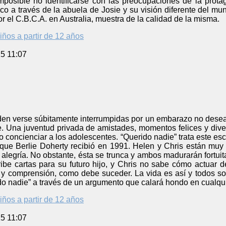
imposible no identificarse con las preocupaciones de la prota
co a través de la abuela de Josie y su visión diferente del m
r el C.B.C.A. en Australia, muestra de la calidad de la misma.
iños a partir de 12 años
5 11:07
en verse súbitamente interrumpidas por un embarazo no deseado
. Una juventud privada de amistades, momentos felices y diver
o concienciar a los adolescentes. “Querido nadie” trata este e
que Berlie Doherty recibió en 1991. Helen y Chris están muy 
 alegría. No obstante, ésta se trunca y ambos madurarán fortuit
ibe cartas para su futuro hijo, y Chris no sabe cómo actuar de
 y comprensión, como debe suceder. La vida es así y todos so
o nadie” a través de un argumento que calará hondo en cualquie
iños a partir de 12 años
5 11:07