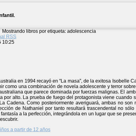
fantil.
/
Mostrando libros por etiqueta: adolescencia
anal RSS
5 10:25
stralia en 1994 recayó en “La masa”, de la exitosa Isobelle C
nir como una combinación de novela adolescente y terror sobre
 australiana que parece dominada por fuerzas malignas. El amb
a por alto. La prueba de fuego del protagonista viene cuando 
a Cadena. Como posteriormente averiguará, ambas no son más
lección de Nathaniel por tanto resultará trascendental no sól
antasía a la perfección, integrándola en un lugar que se prese
escubrir.
iños a partir de 12 años