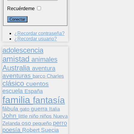
Recuérdeme
¿Recordar contraseña?
¿Recordar usuario?
adolescencia
amistad
animales
Australia
aventura
aventuras
barco
Charles
clásico
cuentos
escuela
España
familia
fantasía
fábula
guerra
gato
Italia
John
niños
little
niño
Nueva
perro
oso
pequeño
Zelanda
poesía
Suecia
Robert