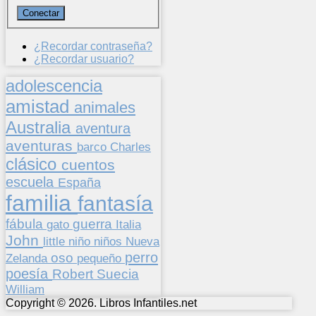
¿Recordar contraseña?
¿Recordar usuario?
adolescencia
amistad
animales
Australia
aventura
aventuras
barco
Charles
clásico
cuentos
escuela
España
familia
fantasía
fábula
guerra
gato
Italia
John
niños
little
niño
Nueva
perro
oso
pequeño
Zelanda
poesía
Suecia
Robert
William
Copyright © 2026. Libros Infantiles.net