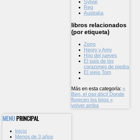
Sylvie
Reg
Australia
libros relacionados
(por etiqueta)
Zorro
Henry y Amy
Hijo del jueves
El país de los
corazones de piedra
El viejo Tom
Más en esta categoría:
«
Ben, el oso dócil
Donde
florecen los lirios »
volver arriba
MENU
PRINCIPAL
Inicio
Menos de 3 años