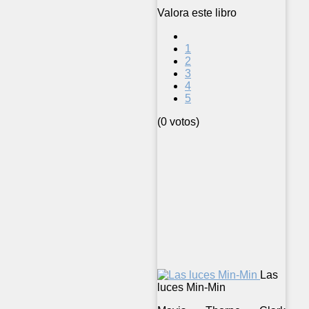
Valora este libro
1
2
3
4
5
(0 votos)
Las
luces Min-Min