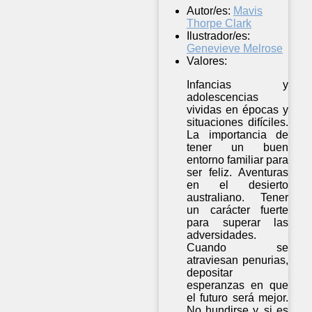
Autor/es:
Mavis
Thorpe Clark
Ilustrador/es:
Genevieve Melrose
Valores:
Infancias y
adolescencias
vividas en épocas y
situaciones difíciles.
La importancia de
tener un buen
entorno familiar para
ser feliz. Aventuras
en el desierto
australiano. Tener
un carácter fuerte
para superar las
adversidades.
Cuando se
atraviesan penurias,
depositar
esperanzas en que
el futuro será mejor.
No hundirse y, si es