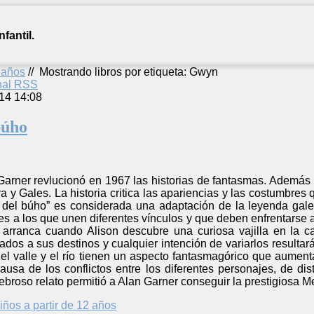
fantil.
2 años
//
Mostrando libros por etiqueta: Gwyn
anal RSS
14 14:08
búho
arner revlucionó en 1967 las historias de fantasmas. Además de
rra y Gales. La historia critica las apariencias y las costumbre
a del búho” es considerada una adaptación de la leyenda gal
es a los que unen diferentes vínculos y que deben enfrentarse
arranca cuando Alison descubre una curiosa vajilla en la ca
dos a sus destinos y cualquier intención de variarlos resultará
el valle y el río tienen un aspecto fantasmagórico que aumen
sa de los conflictos entre los diferentes personajes, de dist
ebroso relato permitió a Alan Garner conseguir la prestigiosa M
iños a partir de 12 años