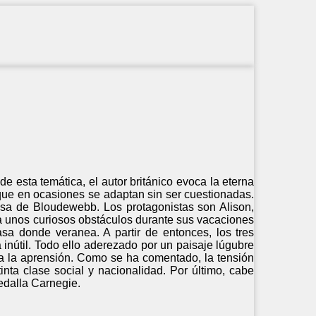
 esta temática, el autor británico evoca la eterna
s que en ocasiones se adaptan sin ser cuestionadas.
esa de Bloudewebb. Los protagonistas son Alison,
 a unos curiosos obstáculos durante sus vacaciones
sa donde veranea. A partir de entonces, los tres
 inútil. Todo ello aderezado por un paisaje lúgubre
ta la aprensión. Como se ha comentado, la tensión
inta clase social y nacionalidad. Por último, cabe
edalla Carnegie.