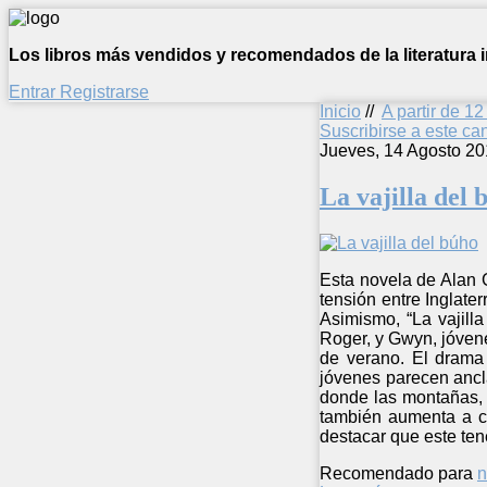
Los libros más vendidos y recomendados de la literatura in
Entrar
Registrarse
Inicio
//
A partir de 1
Suscribirse a este c
Jueves, 14 Agosto 20
La vajilla del 
Esta novela de Alan G
tensión entre Inglate
Asimismo, “La vajill
Roger, y Gwyn, jóven
de verano. El drama 
jóvenes parecen ancla
donde las montañas, 
también aumenta a cau
destacar que este ten
Recomendado para
n