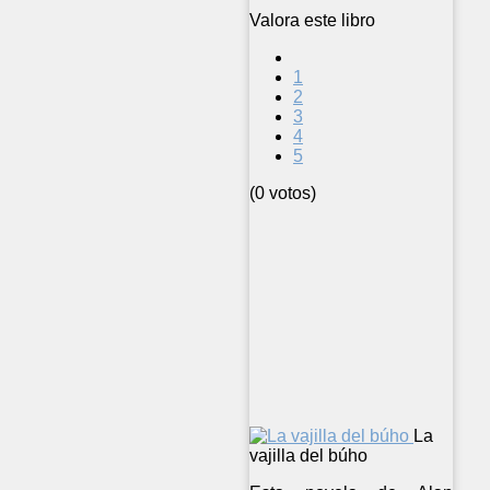
Valora este libro
1
2
3
4
5
(0 votos)
La
vajilla del búho