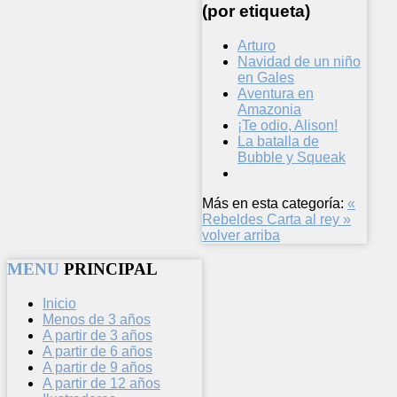
(por etiqueta)
Arturo
Navidad de un niño
en Gales
Aventura en
Amazonia
¡Te odio, Alison!
La batalla de
Bubble y Squeak
Más en esta categoría:
«
Rebeldes
Carta al rey »
volver arriba
MENU
PRINCIPAL
Inicio
Menos de 3 años
A partir de 3 años
A partir de 6 años
A partir de 9 años
A partir de 12 años