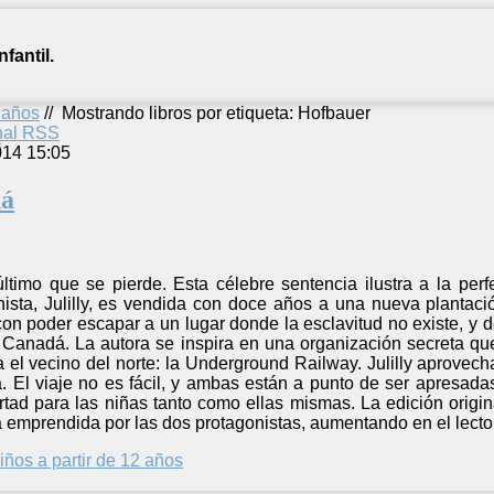
fantil.
2 años
//
Mostrando libros por etiqueta: Hofbauer
anal RSS
014 15:05
dá
ltimo que se pierde. Esta célebre sentencia ilustra a la pe
ista, Julilly, es vendida con doce años a una nueva plantac
con poder escapar a un lugar donde la esclavitud no existe, y 
Canadá. La autora se inspira en una organización secreta que
el vecino del norte: la Underground Railway. Julilly aprovech
. El viaje no es fácil, y ambas están a punto de ser apresadas
ertad para las niñas tanto como ellas mismas. La edición ori
ía emprendida por las dos protagonistas, aumentando en el lector
iños a partir de 12 años