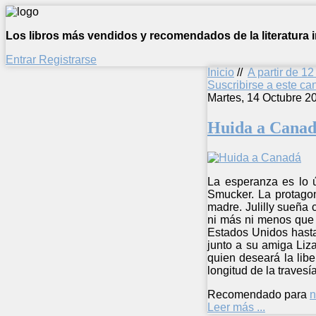
Los libros más vendidos y recomendados de la literatura in
Entrar
Registrarse
Inicio
//
A partir de 1
Suscribirse a este c
Martes, 14 Octubre 2
Huida a Cana
La esperanza es lo ú
Smucker. La protagon
madre. Julilly sueña 
ni más ni menos que 
Estados Unidos hasta 
junto a su amiga Liza
quien deseará la lib
longitud de la traves
Recomendado para
n
Leer más ...