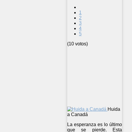
1
2
3
4
5
(10 votos)
Huida
a Canadá
La esperanza es lo último
que se pierde. Esta