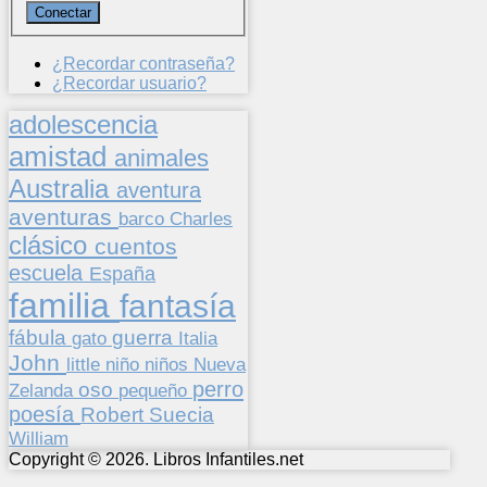
¿Recordar contraseña?
¿Recordar usuario?
adolescencia
amistad
animales
Australia
aventura
aventuras
barco
Charles
clásico
cuentos
escuela
España
familia
fantasía
fábula
guerra
gato
Italia
John
niños
little
niño
Nueva
perro
oso
pequeño
Zelanda
poesía
Suecia
Robert
William
Copyright © 2026. Libros Infantiles.net