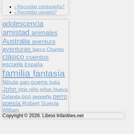
¿Recordar contraseña?
¿Recordar usuario?
adolescencia
amistad
animales
Australia
aventura
aventuras
barco
Charles
clásico
cuentos
escuela
España
familia
fantasía
fábula
guerra
gato
Italia
John
niños
little
niño
Nueva
perro
oso
pequeño
Zelanda
poesía
Suecia
Robert
William
Copyright © 2026. Libros Infantiles.net