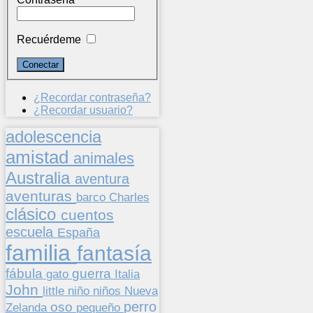
Recuérdeme
¿Recordar contraseña?
¿Recordar usuario?
adolescencia
amistad
animales
Australia
aventura
aventuras
barco
Charles
clásico
cuentos
escuela
España
familia
fantasía
fábula
guerra
gato
Italia
John
niños
little
niño
Nueva
perro
oso
pequeño
Zelanda