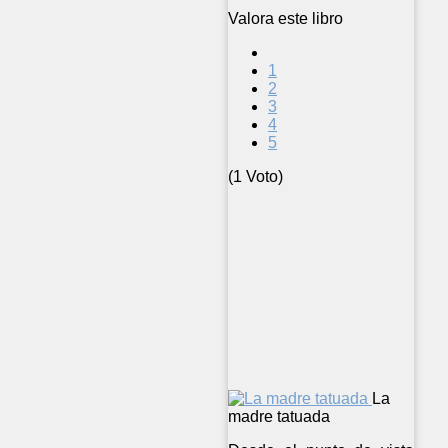
Valora este libro
1
2
3
4
5
(1 Voto)
La
madre tatuada