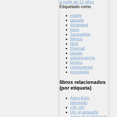
a partir de 12 años
Etiquetado como
madre
tatuada
illustrated
mum
Jacqueline
Wilson
Nick
Sharratt
tatuaje
adolescencia
familia
controversia
psicología
libros relacionados
(por etiqueta)
Alem Kelo,
refugiado
¡Oh, oh!
Ug: el pequeño
genio de la Edad de