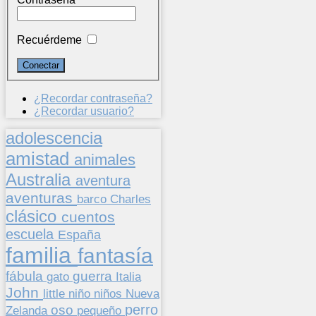
Recuérdeme
¿Recordar contraseña?
¿Recordar usuario?
adolescencia
amistad
animales
Australia
aventura
aventuras
barco
Charles
clásico
cuentos
escuela
España
familia
fantasía
fábula
guerra
gato
Italia
John
niños
little
niño
Nueva
perro
oso
pequeño
Zelanda