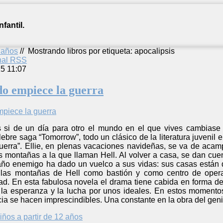
fantil.
2 años
//
Mostrando libros por etiqueta: apocalipsis
anal RSS
5 11:07
o empiece la guerra
 si de un día para otro el mundo en el que vives cambiase
ebre saga “Tomorrow”, todo un clásico de la literatura juvenil 
erra”. Ellie, en plenas vacaciones navideñas, se va de acam
 montañas a la que llaman Hell. Al volver a casa, se dan cue
raño enemigo ha dado un vuelco a sus vidas: sus casas están 
 las montañas de Hell como bastión y como centro de opera
idad. En esta fabulosa novela el drama tiene cabida en forma 
la esperanza y la lucha por unos ideales. En estos momentos di
cia se hacen imprescindibles. Una constante en la obra del gen
iños a partir de 12 años