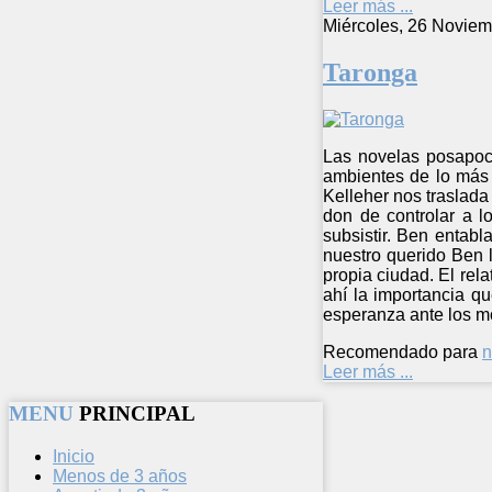
Leer más ...
Miércoles, 26 Noviem
Taronga
Las novelas posapoca
ambientes de lo más 
Kelleher nos traslada
don de controlar a l
subsistir. Ben entab
nuestro querido Ben l
propia ciudad. El rela
ahí la importancia qu
esperanza ante los m
Recomendado para
n
Leer más ...
MENU
PRINCIPAL
Inicio
Menos de 3 años