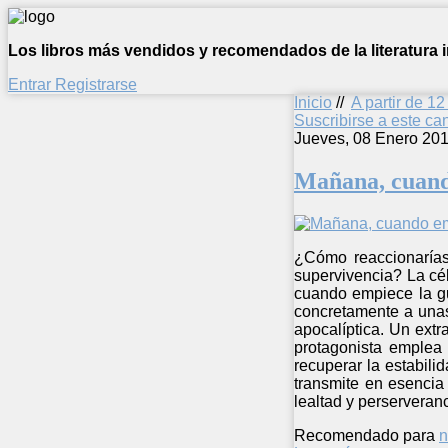
Los libros más vendidos y recomendados de la literatura in
Entrar
Registrarse
Inicio
//
A partir de 1
Suscribirse a este c
Jueves, 08 Enero 201
Mañana, cuand
¿Cómo reaccionarías
supervivencia? La cél
cuando empiece la gu
concretamente a unas
apocalíptica. Un ext
protagonista emplea
recuperar la estabil
transmite en esencia 
lealtad y perserveran
Recomendado para
n