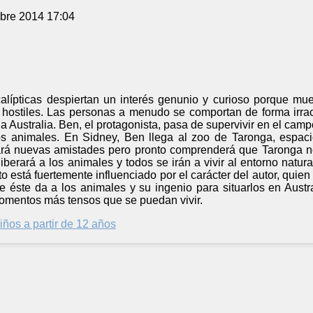
bre 2014 17:04
lípticas despiertan un interés genunio y curioso porque mu
hostiles. Las personas a menudo se comportan de forma irracio
 a Australia. Ben, el protagonista, pasa de supervivir en el cam
os animales. En Sidney, Ben llega al zoo de Taronga, espaci
lará nuevas amistades pero pronto comprenderá que Taronga no
iberará a los animales y todos se irán a vivir al entorno natura
to está fuertemente influenciado por el carácter del autor, quien 
e éste da a los animales y su ingenio para situarlos en Austr
omentos más tensos que se puedan vivir.
iños a partir de 12 años