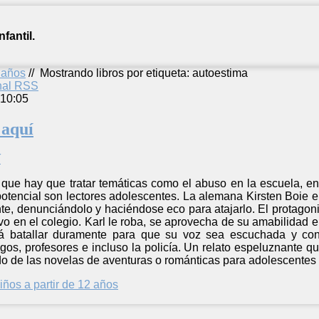
fantil.
2 años
//
Mostrando libros por etiqueta: autoestima
anal RSS
 10:05
 aquí
 que hay que tratar temáticas como el abuso en la escuela, en
 potencial son lectores adolescentes. La alemana Kirsten Boie
te, denunciándolo y haciéndose eco para atajarlo. El protagonis
vo en el colegio. Karl le roba, se aprovecha de su amabilidad e
rá batallar duramente para que su voz sea escuchada y co
gos, profesores e incluso la policía. Un relato espeluznante qu
do de las novelas de aventuras o románticas para adolescentes 
iños a partir de 12 años