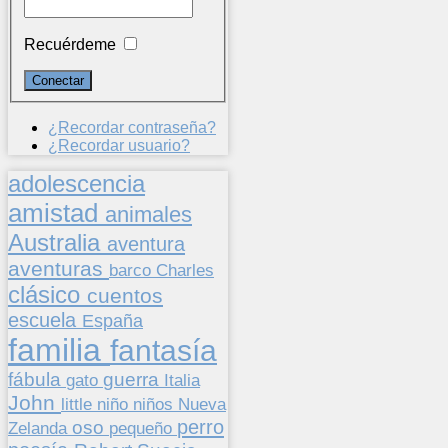
Recuérdeme
¿Recordar contraseña?
¿Recordar usuario?
adolescencia
amistad
animales
Australia
aventura
aventuras
barco
Charles
clásico
cuentos
escuela
España
familia
fantasía
fábula
guerra
gato
Italia
John
niños
little
niño
Nueva
perro
oso
pequeño
Zelanda