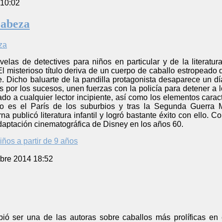
 10:02
cabeza
elas de detectives para niños en particular y de la literatur
El misterioso título deriva de un cuerpo de caballo estropeado
rse. Dicho baluarte de la pandilla protagonista desaparece un 
os por los sucesos, unen fuerzas con la policía para detener a
 a cualquier lector incipiente, así como los elementos caracte
io es el París de los suburbios y tras la Segunda Guerra 
 publicó literatura infantil y logró bastante éxito con ello.
adaptación cinematográfica de Disney en los años 60.
iños a partir de 9 años
bre 2014 18:52
ió ser una de las autoras sobre caballos más prolíficas en e