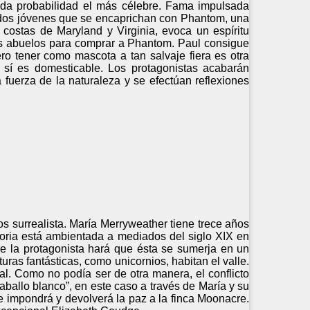
oda probabilidad el más célebre. Fama impulsada
 dos jóvenes que se encaprichan con Phantom, una
s costas de Maryland y Virginia, evoca un espíritu
us abuelos para comprar a Phantom. Paul consigue
ro tener como mascota a tan salvaje fiera es otra
, sí es domesticable. Los protagonistas acabarán
fuerza de la naturaleza y se efectúan reflexiones
os surrealista. María Merryweather tiene trece años
storia está ambientada a mediados del siglo XIX en
 de la protagonista hará que ésta se sumerja en un
ras fantásticas, como unicornios, habitan el valle.
al. Como no podía ser de otra manera, el conflicto
ballo blanco”, en este caso a través de María y su
se impondrá y devolverá la paz a la finca Moonacre.