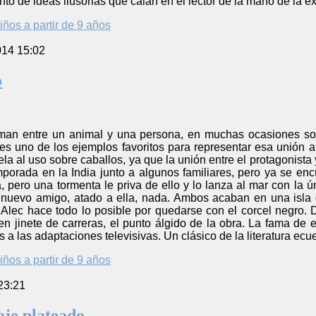
unto de ideas ilusorias que calan en el lector de la mano de la
iños a partir de 9 años
014 15:02
o
rman entre un animal y una persona, en muchas ocasiones so
es uno de los ejemplos favoritos para representar esa unión al
la al uso sobre caballos, ya que la unión entre el protagonista
porada en la India junto a algunos familiares, pero ya se en
, pero una tormenta le priva de ello y lo lanza al mar con la 
 nuevo amigo, atado a ella, nada. Ambos acaban en una isla
 Alec hace todo lo posible por quedarse con el corcel negro.
en jinete de carreras, el punto álgido de la obra. La fama de e
 a las adaptaciones televisivas. Un clásico de la literatura ecu
iños a partir de 9 años
23:21
aje plateado