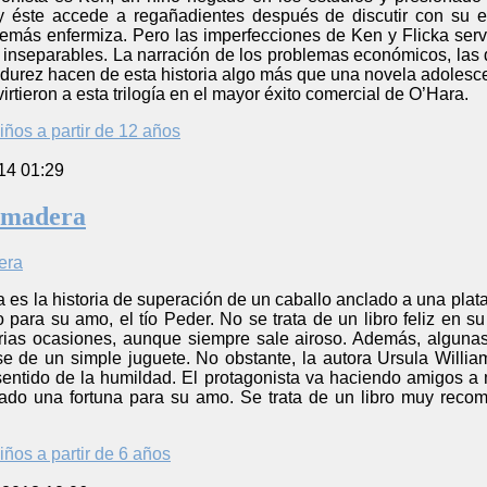
y éste accede a regañadientes después de discutir con su e
demás enfermiza. Pero las imperfecciones de Ken y Flicka se
 inseparables. La narración de los problemas económicos, las 
madurez hacen de esta historia algo más que una novela adolesc
virtieron a esta trilogía en el mayor éxito comercial de O’Hara.
iños a partir de 12 años
14 01:29
e madera
a es la historia de superación de un caballo anclado a una plat
 para su amo, el tío Peder. No se trata de un libro feliz en su
rias ocasiones, aunque siempre sale airoso. Además, algunas 
arse de un simple juguete. No obstante, la autora Ursula Will
 sentido de la humildad. El protagonista va haciendo amigos a
do una fortuna para su amo. Se trata de un libro muy recom
iños a partir de 6 años