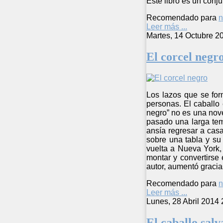
Este libro es un conj
Recomendado para
n
Leer más ...
Martes, 14 Octubre 2
El corcel negr
Los lazos que se fo
personas. El caballo 
negro” no es una nove
pasado una larga tem
ansía regresar a casa
sobre una tabla y su
vuelta a Nueva York,
montar y convertirse 
autor, aumentó gracias
Recomendado para
n
Leer más ...
Lunes, 28 Abril 2014 
El caballo salv