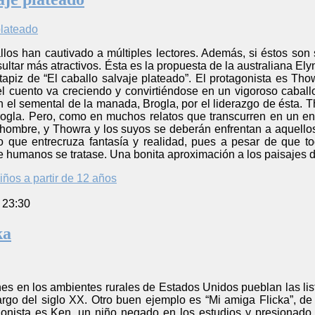
llos han cautivado a múltiples lectores. Además, si éstos son
sultar más atractivos. Ésta es la propuesta de la australiana E
apiz de “El caballo salvaje plateado”. El protagonista es Thow
 cuento va creciendo y convirtiéndose en un vigoroso caballo
n el semental de la manada, Brogla, por el liderazgo de ésta.
ogla. Pero, como en muchos relatos que transcurren en un e
 hombre, y Thowra y los suyos se deberán enfrentan a aquellos
 que entrecruza fantasía y realidad, pues a pesar de que to
humanos se tratase. Una bonita aproximación a los paisajes de
iños a partir de 12 años
 23:30
ka
nes en los ambientes rurales de Estados Unidos pueblan las lista
 largo del siglo XX. Otro buen ejemplo es “Mi amiga Flicka”, 
onista es Ken, un niño negado en los estudios y presionado 