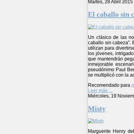
Martes, 28 Abril 2015
El caballo sin 
Un clásico de las nov
caballo sin cabeza”. 
utilizan para diverti
los jóvenes, intrigad
que mantendrán pegado
inmejorable escenar
pseudónimo Paul Berna
se multiplicó con la 
Recomendado para
n
Leer más ...
Miércoles, 19 Noviem
Misty
Marguerite Henry deb