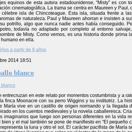
es equinos de esta autora estadounidense, “Misty” es con t
ación cinematográfica. La trama se centra en Maureen y Paul,
 célebre isla de Chincoteague. Esta isla, situada frente a la
aromas de naturaleza. Paul y Maureen ahorran e insisten a s
su potrillo, algo que nunca nadie antes había conseguido. Pe
 potro, todavía no adaptado por completo al entorno salvaje
nombre de Misty. Como vemos, es una historia donde prima la 
r humano en ella.
iños a partir de 9 años
bre 2014 18:51
allo blanco
e entrecruzan en este relato por momentos costumbrista y a rat
la finca Moonacre con su perro Wiggins y su institutriz. La hi
 de María vive en un castillo de origen normando y la llegada
irado en los cuentos medievales y la novela caballeresca. Criatu
s imaginarios que luego son personas diferentes en la vida re
 bien y el mal también se pone de manifiesto en “El pequeño ca
epresenta la luna y otro el sol. El carácter pacifista de María 