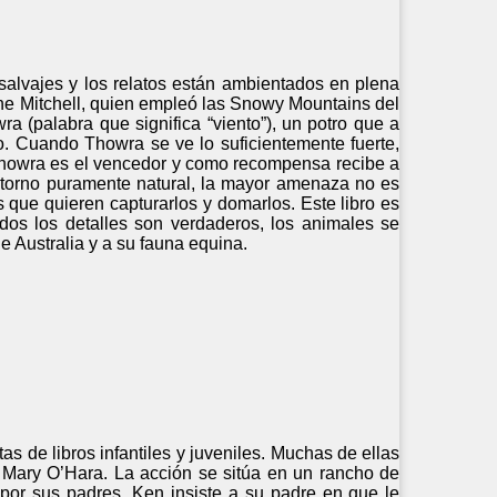
 salvajes y los relatos están ambientados en plena
lyne Mitchell, quien empleó las Snowy Mountains del
ra (palabra que significa “viento”), un potro que a
. Cuando Thowra se ve lo suficientemente fuerte,
 Thowra es el vencedor y como recompensa recibe a
ntorno puramente natural, la mayor amenaza no es
 que quieren capturarlos y domarlos. Este libro es
dos los detalles son verdaderos, los animales se
 Australia y a su fauna equina.
s de libros infantiles y juveniles. Muchas de ellas
de Mary O’Hara. La acción se sitúa en un rancho de
por sus padres. Ken insiste a su padre en que le