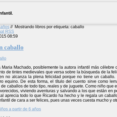
fantil.
2 años
//
Mostrando libros por etiqueta: caballo
anal RSS
015 08:59
n caballo
 Maria Machado, posiblemente la autora infantil más célebre d
nto de tintes medievales que versa sobre la búsqueda de la feli
ien no alcanza la plena felicidad porque no tiene un caballo
 equino. De esta forma, el título del cuento sirve como lema
as de caballos de todo tipo, reales y de juguete. Como niño que
vorecidos, viviendo aventuras y salvando a los que están en 
cual aprecia todo lo que Ricardo ha hecho y le regala un caba
nfantil de cara a ser felices, pues unas veces cuesta mucho y o
iños a partir de 6 años