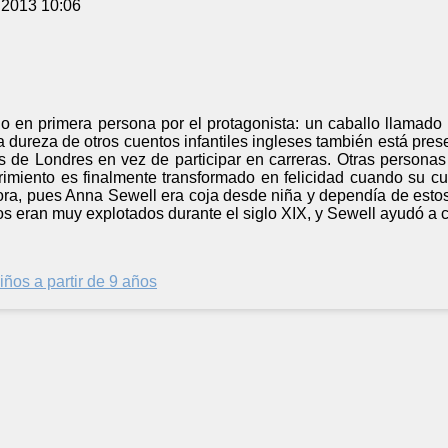
 2013 10:06
do en primera persona por el protagonista: un caballo llamado
dureza de otros cuentos infantiles ingleses también está prese
es de Londres en vez de participar en carreras. Otras persona
rimiento es finalmente transformado en felicidad cuando su cu
ora, pues Anna Sewell era coja desde niña y dependía de estos
los eran muy explotados durante el siglo XIX, y Sewell ayudó a c
iños a partir de 9 años