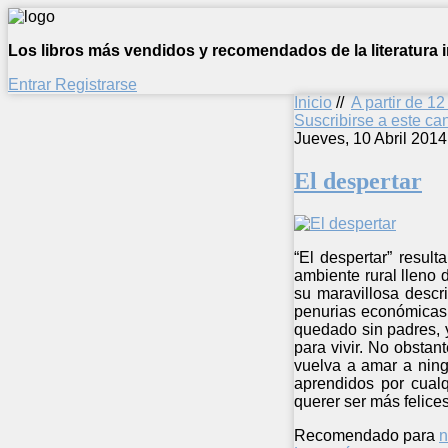
Los libros más vendidos y recomendados de la literatura in
Entrar
Registrarse
Inicio
//
A partir de 1
Suscribirse a este c
Jueves, 10 Abril 2014
El despertar
“El despertar” result
ambiente rural lleno 
su maravillosa descri
penurias económicas,
quedado sin padres, 
para vivir. No obstan
vuelva a amar a ning
aprendidos por cual
querer ser más felices
Recomendado para
n