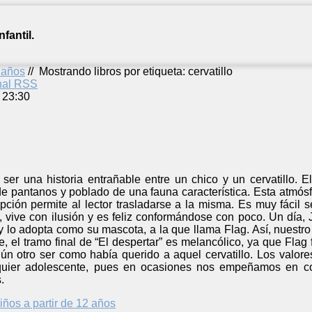
fantil.
2 años
//
Mostrando libros por etiqueta: cervatillo
anal RSS
 23:30
a ser una historia entrañable entre un chico y un cervatillo. 
de pantanos y poblado de una fauna característica. Esta atmósf
pción permite al lector trasladarse a la misma. Es muy fácil s
 vive con ilusión y es feliz conformándose con poco. Un día, 
y lo adopta como su mascota, a la que llama Flag. Así, nuestr
te, el tramo final de “El despertar” es melancólico, ya que Fla
ún otro ser como había querido a aquel cervatillo. Los valore
quier adolescente, pues en ocasiones nos empeñamos en com
.
iños a partir de 12 años