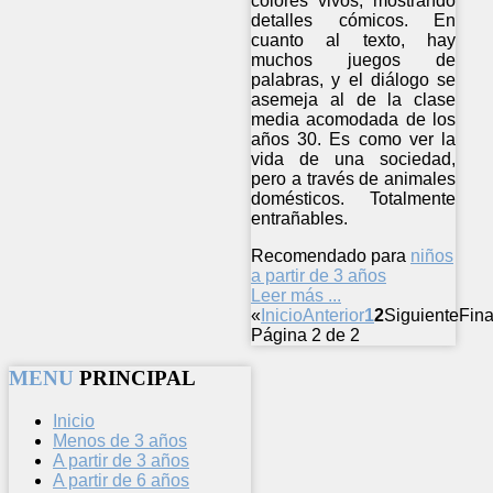
colores vivos, mostrando
detalles cómicos. En
cuanto al texto, hay
muchos juegos de
palabras, y el diálogo se
asemeja al de la clase
media acomodada de los
años 30. Es como ver la
vida de una sociedad,
pero a través de animales
domésticos. Totalmente
entrañables.
Recomendado para
niños
a partir de 3 años
Leer más ...
«
Inicio
Anterior
1
2
Siguiente
Fina
Página 2 de 2
MENU
PRINCIPAL
Inicio
Menos de 3 años
A partir de 3 años
A partir de 6 años