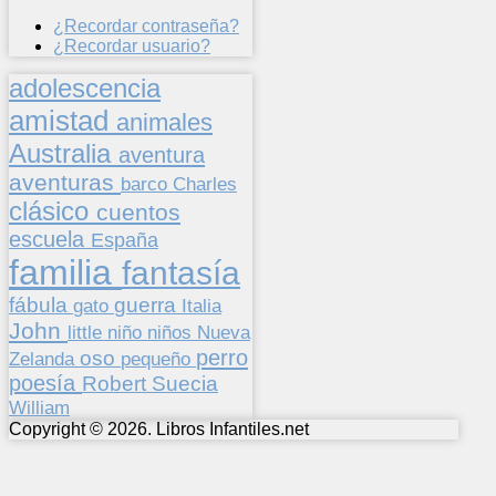
¿Recordar contraseña?
¿Recordar usuario?
adolescencia
amistad
animales
Australia
aventura
aventuras
barco
Charles
clásico
cuentos
escuela
España
familia
fantasía
fábula
guerra
gato
Italia
John
niños
little
niño
Nueva
perro
oso
pequeño
Zelanda
poesía
Suecia
Robert
William
Copyright © 2026. Libros Infantiles.net