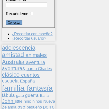
Recuérdeme
¿Recordar contraseña?
¿Recordar usuario?
adolescencia
amistad
animales
Australia
aventura
aventuras
barco
Charles
clásico
cuentos
escuela
España
familia
fantasía
fábula
guerra
gato
Italia
John
niños
little
niño
Nueva
perro
oso
pequeño
Zelanda