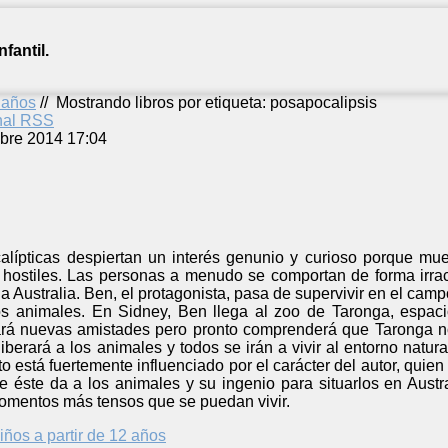
fantil.
2 años
//
Mostrando libros por etiqueta: posapocalipsis
anal RSS
bre 2014 17:04
lípticas despiertan un interés genunio y curioso porque mu
hostiles. Las personas a menudo se comportan de forma irracio
 a Australia. Ben, el protagonista, pasa de supervivir en el cam
os animales. En Sidney, Ben llega al zoo de Taronga, espaci
lará nuevas amistades pero pronto comprenderá que Taronga no
iberará a los animales y todos se irán a vivir al entorno natura
to está fuertemente influenciado por el carácter del autor, quien 
e éste da a los animales y su ingenio para situarlos en Austr
omentos más tensos que se puedan vivir.
iños a partir de 12 años