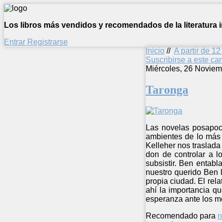
Los libros más vendidos y recomendados de la literatura in
Entrar
Registrarse
Inicio
//
A partir de 1
Suscribirse a este c
Miércoles, 26 Noviem
Taronga
Las novelas posapoca
ambientes de lo más 
Kelleher nos traslada
don de controlar a l
subsistir. Ben entab
nuestro querido Ben l
propia ciudad. El rela
ahí la importancia qu
esperanza ante los m
Recomendado para
n