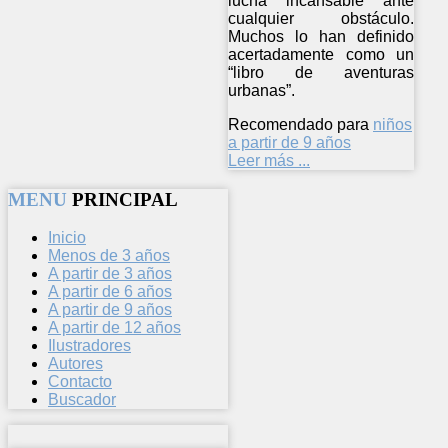
lucha incansable ante
cualquier obstáculo.
Muchos lo han definido
acertadamente como un
“libro de aventuras
urbanas”.
Recomendado para
niños
a partir de 9 años
Leer más ...
MENU
PRINCIPAL
Inicio
Menos de 3 años
A partir de 3 años
A partir de 6 años
A partir de 9 años
A partir de 12 años
Ilustradores
Autores
Contacto
Buscador