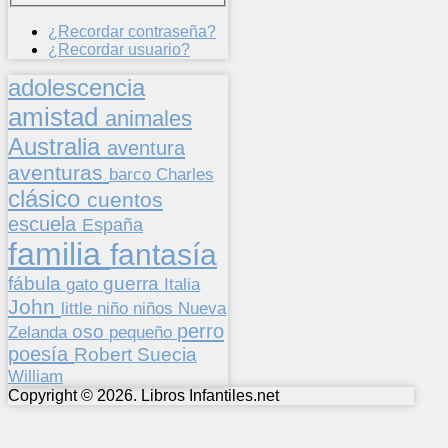
¿Recordar contraseña?
¿Recordar usuario?
adolescencia
amistad
animales
Australia
aventura
aventuras
barco
Charles
clásico
cuentos
escuela
España
familia
fantasía
fábula
guerra
gato
Italia
John
niños
little
niño
Nueva
perro
oso
pequeño
Zelanda
poesía
Suecia
Robert
William
Copyright © 2026. Libros Infantiles.net