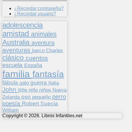
¿Recordar contraseña?
¿Recordar usuario?
adolescencia
amistad
animales
Australia
aventura
aventuras
barco
Charles
clásico
cuentos
escuela
España
familia
fantasía
fábula
guerra
gato
Italia
John
niños
little
niño
Nueva
perro
oso
pequeño
Zelanda
poesía
Suecia
Robert
William
Copyright © 2026. Libros Infantiles.net