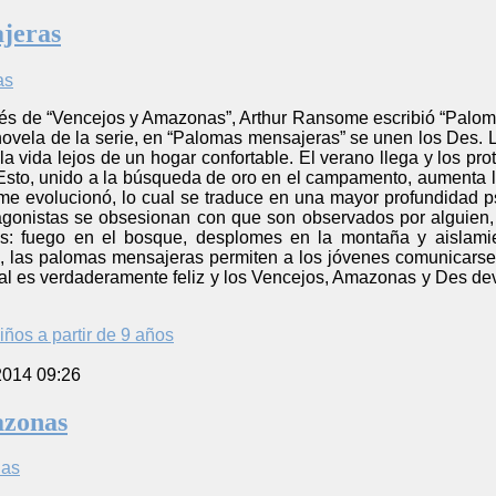
jeras
s de “Vencejos y Amazonas”, Arthur Ransome escribió “Palom
ovela de la serie, en “Palomas mensajeras” se unen los Des. La
a vida lejos de un hogar confortable. El verano llega y los p
 Esto, unido a la búsqueda de oro en el campamento, aumenta la
me evolucionó, lo cual se traduce en una mayor profundidad p
agonistas se obsesionan con que son observados por alguien,
s: fuego en el bosque, desplomes en la montaña y aislamien
, las palomas mensajeras permiten a los jóvenes comunicarse
inal es verdaderamente feliz y los Vencejos, Amazonas y Des d
iños a partir de 9 años
2014 09:26
azonas