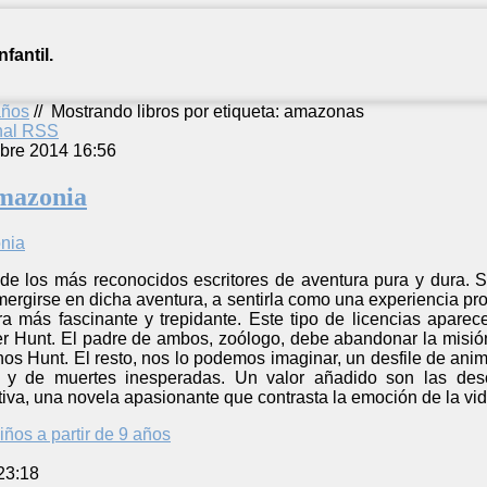
fantil.
años
//
Mostrando libros por etiqueta: amazonas
anal RSS
bre 2014 16:56
mazonia
 de los más reconocidos escritores de aventura pura y dura. S
mergirse en dicha aventura, a sentirla como una experiencia pr
a más fascinante y trepidante. Este tipo de licencias apar
 Hunt. El padre de ambos, zoólogo, debe abandonar la misión 
nos Hunt. El resto, nos lo podemos imaginar, un desfile de anim
a y de muertes inesperadas. Un valor añadido son las des
tiva, una novela apasionante que contrasta la emoción de la vid
iños a partir de 9 años
23:18