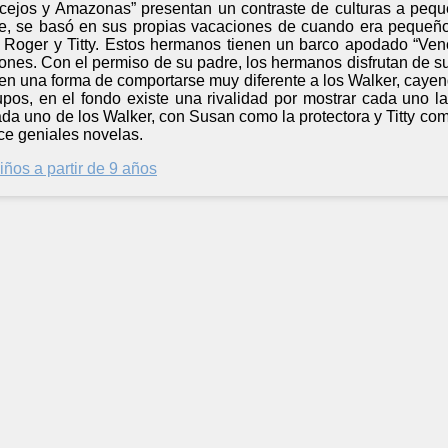
ncejos y Amazonas” presentan un contraste de culturas a pequ
e, se basó en sus propias vacaciones de cuando era pequeño
 Roger y Titty. Estos hermanos tienen un barco apodado “Vence
ones. Con el permiso de su padre, los hermanos disfrutan de s
n una forma de comportarse muy diferente a los Walker, cayend
os, en el fondo existe una rivalidad por mostrar cada uno la
a uno de los Walker, con Susan como la protectora y Titty com
ce geniales novelas.
iños a partir de 9 años