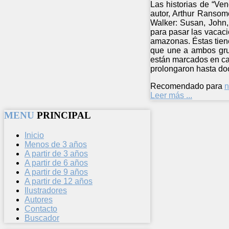
Las historias de “Ve
autor, Arthur Ransom
Walker: Susan, John,
para pasar las vacaci
amazonas. Éstas tiene
que une a ambos grup
están marcados en cad
prolongaron hasta do
Recomendado para
n
Leer más ...
MENU
PRINCIPAL
Inicio
Menos de 3 años
A partir de 3 años
A partir de 6 años
A partir de 9 años
A partir de 12 años
Ilustradores
Autores
Contacto
Buscador