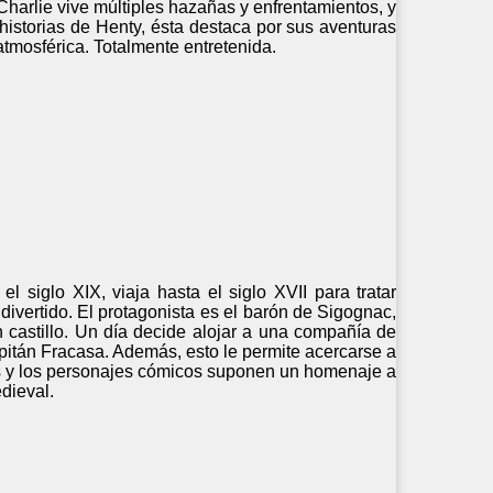
, Charlie vive múltiples hazañas y enfrentamientos, y
historias de Henty, ésta destaca por sus aventuras
y atmosférica. Totalmente entretenida.
l siglo XIX, viaja hasta el siglo XVII para tratar
ivertido. El protagonista es el barón de Sigognac,
n castillo. Un día decide alojar a una compañía de
pitán Fracasa. Además, esto le permite acercarse a
osas y los personajes cómicos suponen un homenaje a
dieval.