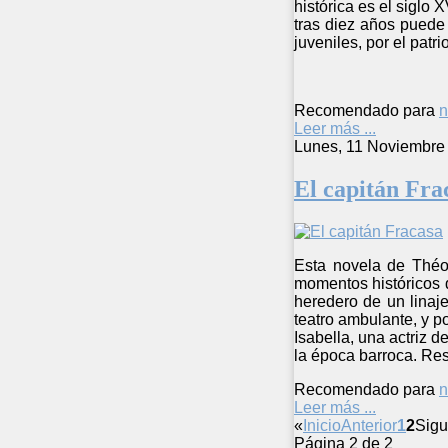
histórica es el siglo 
tras diez años puede 
juveniles, por el patr
Recomendado para
n
Leer más ...
Lunes, 11 Noviembre
El capitán Fra
Esta novela de Théoph
momentos históricos d
heredero de un linaje
teatro ambulante, y p
Isabella, una actriz 
la época barroca. Res
Recomendado para
n
Leer más ...
«
Inicio
Anterior
1
2
Sigu
Página 2 de 2