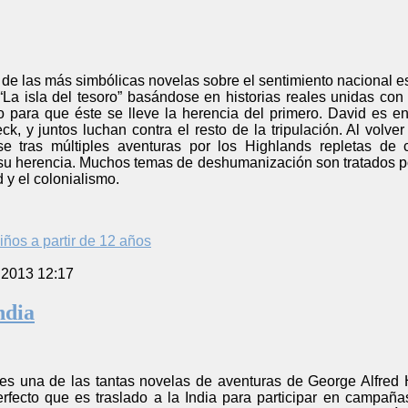
 de las más simbólicas novelas sobre el sentimiento nacional 
La isla del tesoro” basándose en historias reales unidas con 
ío para que éste se lleve la herencia del primero. David es e
eck, y juntos luchan contra el resto de la tripulación. Al vol
se tras múltiples aventuras por los Highlands repletas de 
 su herencia. Muchos temas de deshumanización son tratados po
 y el colonialismo.
iños a partir de 12 años
 2013 12:17
ndia
 es una de las tantas novelas de aventuras de George Alfred H
fecto que es traslado a la India para participar en campañas 