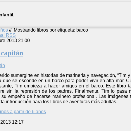
fantil.
años
//
Mostrando libros por etiqueta: barco
anal RSS
bre 2013 21:00
 capitán
rido sumergirte en historias de marinería y navegación, “Tim y e
o que se esconde en un barco para poder vivir en alta mar. Cu
tante, Tim empieza a hacer amigos en el barco. Este libro 
re sin la represión de los padres. Finalmente, Tim lo pasa
 su empeño de hacerse marinero profesional. Las imágenes tr
ta introducción para los libros de aventuras más adultas.
iños a partir de 6 años
 2013 12:17