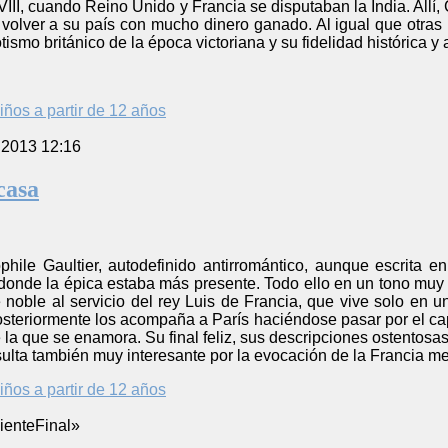
XVIII, cuando Reino Unido y Francia se disputaban la India. Allí
volver a su país con mucho dinero ganado. Al igual que otras 
iotismo británico de la época victoriana y su fidelidad histórica 
iños a partir de 12 años
 2013 12:16
casa
ile Gaultier, autodefinido antirromántico, aunque escrita en e
onde la épica estaba más presente. Todo ello en un tono muy d
 noble al servicio del rey Luis de Francia, que vive solo en u
osteriormente los acompaña a París haciéndose pasar por el ca
de la que se enamora. Su final feliz, sus descripciones ostent
ulta también muy interesante por la evocación de la Francia me
iños a partir de 12 años
iente
Final
»