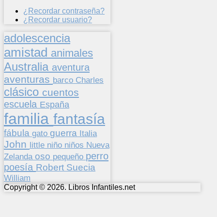
¿Recordar contraseña?
¿Recordar usuario?
adolescencia
amistad
animales
Australia
aventura
aventuras
barco
Charles
clásico
cuentos
escuela
España
familia
fantasía
fábula
guerra
gato
Italia
John
niños
little
niño
Nueva
perro
oso
pequeño
Zelanda
poesía
Suecia
Robert
William
Copyright © 2026. Libros Infantiles.net