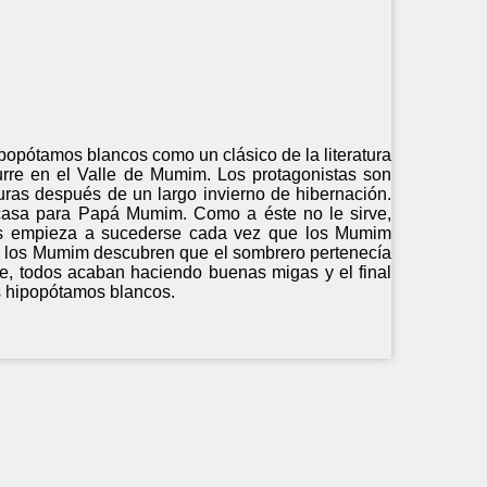
ipopótamos blancos como un clásico de la literatura
scurre en el Valle de Mumim. Los protagonistas son
turas después de un largo invierno de hibernación.
 casa para Papá Mumim. Como a éste no le sirve,
es empieza a sucederse cada vez que los Mumim
nte los Mumim descubren que el sombrero pertenecía
e, todos acaban haciendo buenas migas y el final
s hipopótamos blancos.