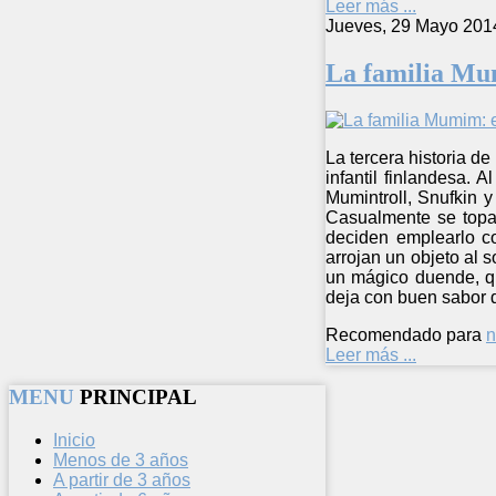
Leer más ...
Jueves, 29 Mayo 201
La familia Mu
La tercera historia d
infantil finlandesa. 
Mumintroll, Snufkin y
Casualmente se topa
deciden emplearlo c
arrojan un objeto al 
un mágico duende, qu
deja con buen sabor 
Recomendado para
n
Leer más ...
MENU
PRINCIPAL
Inicio
Menos de 3 años
A partir de 3 años