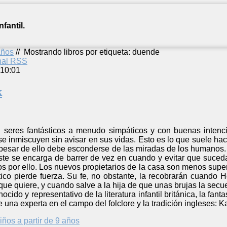
fantil.
años
//
Mostrando libros por etiqueta: duende
anal RSS
 10:01
k
 seres fantásticos a menudo simpáticos y con buenas intenc
e inmiscuyen sin avisar en sus vidas. Esto es lo que suele h
a pesar de ello debe esconderse de las miradas de los humanos
Éste se encarga de barrer de vez en cuando y evitar que suced
os por ello. Los nuevos propietarios de la casa son menos supers
tico pierde fuerza. Su fe, no obstante, la recobrarán cuando H
 que quiere, y cuando salve a la hija de que unas brujas la se
cido y representativo de la literatura infantil británica, la fan
 una experta en el campo del folclore y la tradición ingleses: K
iños a partir de 9 años