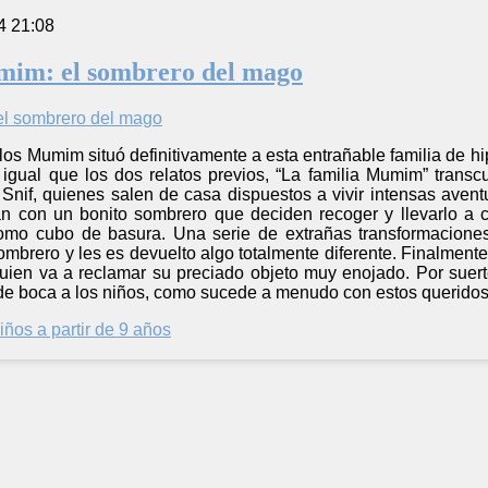
4 21:08
mim: el sombrero del mago
e los Mumim situó definitivamente a esta entrañable familia de h
Al igual que los dos relatos previos, “La familia Mumim” tran
 Snif, quienes salen de casa dispuestos a vivir intensas aven
n con un bonito sombrero que deciden recoger y llevarlo a
omo cubo de basura. Una serie de extrañas transformacion
sombrero y les es devuelto algo totalmente diferente. Finalme
ien va a reclamar su preciado objeto muy enojado. Por suert
de boca a los niños, como sucede a menudo con estos querido
iños a partir de 9 años