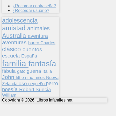
¿Recordar contraseña?
¿Recordar usuario?
adolescencia
amistad
animales
Australia
aventura
aventuras
barco
Charles
clásico
cuentos
escuela
España
familia
fantasía
fábula
guerra
gato
Italia
John
niños
little
niño
Nueva
perro
oso
pequeño
Zelanda
poesía
Suecia
Robert
William
Copyright © 2026. Libros Infantiles.net