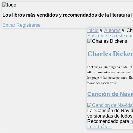
Los libros más vendidos y recomendados de la literatura in
Entrar
Registrarse
Inicio
//
Autores
//
Ch
Suscribirse a este c
Charles Dicke
Dickens es, sin ninguna duda, el 
niños, contenían realmente una c
lenguaje y las descripciones. E
“Grandes esperanzas”.
Canción de Nav
La “Canción de Navid
versionadas de todos 
Recomendado para
n
Leer más ...