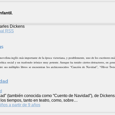
fantil.
arles Dickens
anal RSS
ns
novelista inglés más importante de la época victoriana, y posiblemente, uno de los escritores má
rítica social y un trasfondo irónico muy potente. Aunque ha tenido ciertos detractores, en gener
ntre sus múltiples libros se encuentran los archiconocidos “Canción de Navidad”, “Oliver Twi
idad
ad” (también conocida como “Cuento de Navidad”), de Dickens, 
los tiempos, tanto en teatro, como, sobre…
iños a partir de 9 años