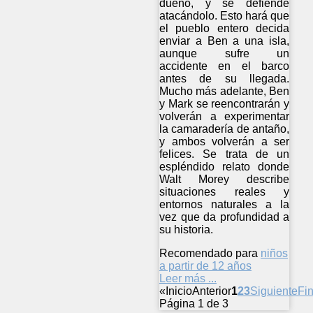
dueño, y se defiende
atacándolo. Esto hará que
el pueblo entero decida
enviar a Ben a una isla,
aunque sufre un
accidente en el barco
antes de su llegada.
Mucho más adelante, Ben
y Mark se reencontrarán y
volverán a experimentar
la camaradería de antaño,
y ambos volverán a ser
felices. Se trata de un
espléndido relato donde
Walt Morey describe
situaciones reales y
entornos naturales a la
vez que da profundidad a
su historia.
Recomendado para
niños
a partir de 12 años
Leer más ...
«
Inicio
Anterior
1
2
3
Siguiente
Fin
Página 1 de 3