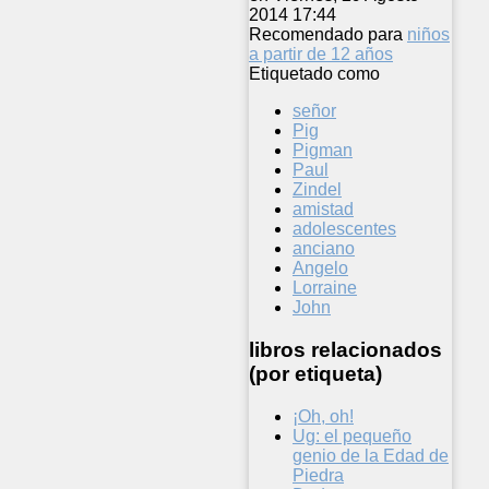
2014 17:44
Recomendado para
niños
a partir de 12 años
Etiquetado como
señor
Pig
Pigman
Paul
Zindel
amistad
adolescentes
anciano
Angelo
Lorraine
John
libros relacionados
(por etiqueta)
¡Oh, oh!
Ug: el pequeño
genio de la Edad de
Piedra