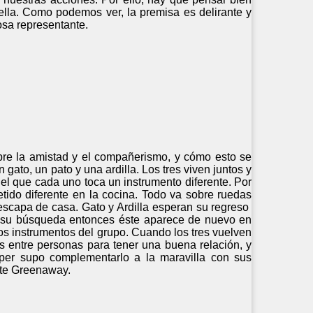
la. Como podemos ver, la premisa es delirante y
osa representante.
bre la amistad y el compañerismo, y cómo esto se
gato, un pato y una ardilla. Los tres viven juntos y
el que cada uno toca un instrumento diferente. Por
tido diferente en la cocina. Todo va sobre ruedas
 escapa de casa. Gato y Ardilla esperan su regreso
r su búsqueda entonces éste aparece de nuevo en
los instrumentos del grupo. Cuando los tres vuelven
ias entre personas para tener una buena relación, y
per supo complementarlo a la maravilla con sus
ate Greenaway.