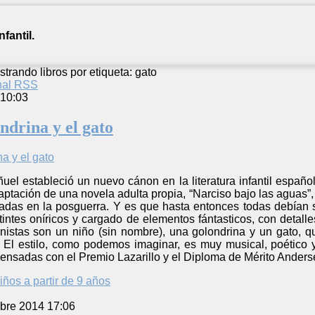
fantil.
trando libros por etiqueta: gato
anal RSS
 10:03
ondrina y el gato
ñuel estableció un nuevo cánon en la literatura infantil español
daptación de una novela adulta propia, “Narciso bajo las aguas”,
radas en la posguerra. Y es que hasta entonces todas debían 
tintes oníricos y cargado de elementos fántasticos, con detall
nistas son un niño (sin nombre), una golondrina y un gato, q
a. El estilo, como podemos imaginar, es muy musical, poético 
ensadas con el Premio Lazarillo y el Diploma de Mérito Anders
iños a partir de 9 años
bre 2014 17:06