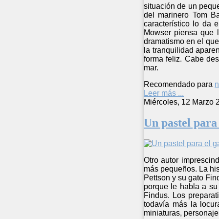
situación de un peque
del marinero Tom B
característico lo da
Mowser piensa que la
dramatismo en el que 
la tranquilidad apare
forma feliz. Cabe des
mar.
Recomendado para
n
Leer más ...
Miércoles, 12 Marzo 
Un pastel para 
Otro autor imprescind
más pequeños. La hist
Pettson y su gato Fi
porque le habla a su
Findus. Los preparat
todavía más la locura
miniaturas, personajes