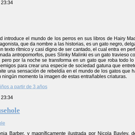
 23:34
 introduce el mundo de los perros en sus libros de Hairy Macl
otagonista, que da nombre a las historias, es un gato negro, del
n texto rítmico y casi digno de ser cantado, el cual entra en pe
ada antropomorfos, pues Slinky Malinki es un gato travieso co
 pero por la noche se transforma en un gato que roba todo lo 
emigos para crear una especie de sociedad gatuna que entret
smite una sensación de rebeldía en el mundo de los gatos que h
n ningún momento la imagen de estas entrañables criaturas.
iños a partir de 3 años
 23:34
sehole
onia Barber, y magníficamente ilustrada por Nicola Bayley, d