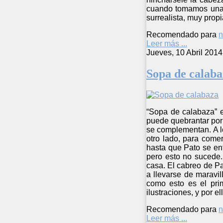
cuando tomamos una d
surrealista, muy propi
Recomendado para
n
Leer más ...
Jueves, 10 Abril 2014
Sopa de calaba
“Sopa de calabaza” e
puede quebrantar por 
se complementan. A lo
otro lado, para come
hasta que Pato se enf
pero esto no sucede.
casa. El cabreo de Pa
a llevarse de maravil
como esto es el pri
ilustraciones, y por 
Recomendado para
n
Leer más ...