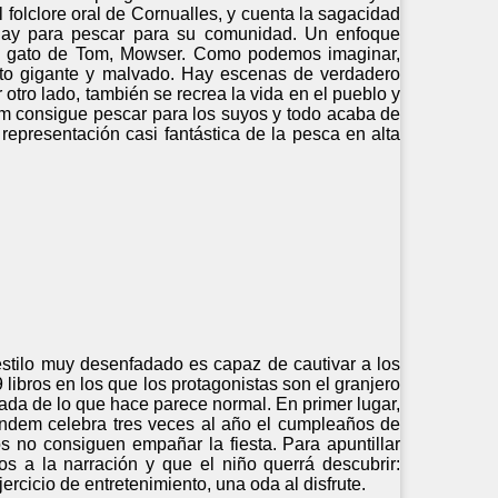
 folclore oral de Cornualles, y cuenta la sagacidad
hay para pescar para su comunidad. Un enfoque
e el gato de Tom, Mowser. Como podemos imaginar,
gato gigante y malvado. Hay escenas de verdadero
otro lado, también se recrea la vida en el pueblo y
Tom consigue pescar para los suyos y todo acaba de
 representación casi fantástica de la pesca en alta
 estilo muy desenfadado es capaz de cautivar a los
 libros en los que los protagonistas son el granjero
ada de lo que hace parece normal. En primer lugar,
tándem celebra tres veces al año el cumpleaños de
 no consiguen empañar la fiesta. Para apuntillar
nos a la narración y que el niño querrá descubrir:
ercicio de entretenimiento, una oda al disfrute.