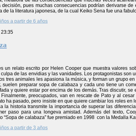
ecisión, pues muchas consecuencias podrían derivarse de el
a de la literatura japonesa, de la cual Keiko Sena fue una fabul
iños a partir de 6 años
 23:35
za
s un relato escrito por Helen Cooper que muestra valores so
culpa de las envidias y las vanidades. Los protagonistas son un 
s tres animales les apasiona la música, y forman un grupo en 
r, suelen preparar sopa de calabaza y cada uno tiene un come
ada y quiere estar por encima de los demás. Tras discutir, se
 Finalmente, preocupados, van en rescate de Pato y al cesa
to ha pasado, pero insiste en que quiere cambiar los roles en 
la la historia transmite la importancia de superar las diferenc
mer paso para una longeva amistad. Además del texto, Coo
ello “Sopa de calabaza” fue premiado en 1998 con la Medalla K
iños a partir de 3 años