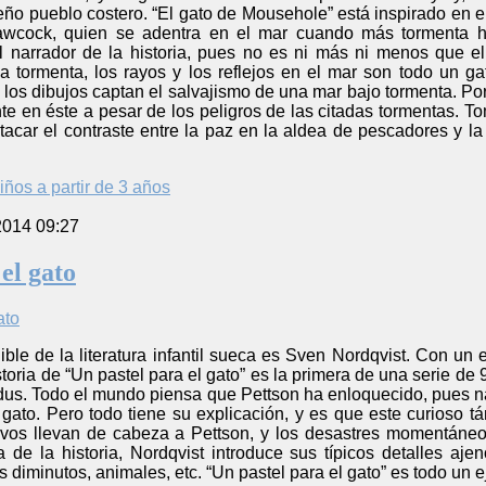
ño pueblo costero. “El gato de Mousehole” está inspirado en el
awcock, quien se adentra en el mar cuando más tormenta 
 el narrador de la historia, pues no es ni más ni menos qu
 tormenta, los rayos y los reflejos en el mar son todo un 
los dibujos captan el salvajismo de una mar bajo tormenta. Por 
nte en éste a pesar de los peligros de las citadas tormentas. 
tacar el contraste entre la paz en la aldea de pescadores y la
iños a partir de 3 años
2014 09:27
el gato
ible de la literatura infantil sueca es Sven Nordqvist. Con un
oria de “Un pastel para el gato” es la primera de una serie de 9
ndus. Todo el mundo piensa que Pettson ha enloquecido, pues n
 gato. Pero todo tiene su explicación, y es que este curioso 
ivos llevan de cabeza a Pettson, y los desastres momentáneos
 de la historia, Nordqvist introduce sus típicos detalles aje
 diminutos, animales, etc. “Un pastel para el gato” es todo un ej