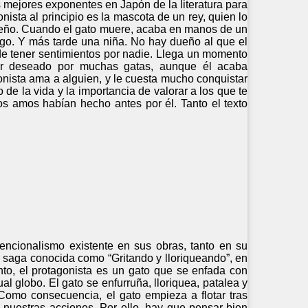
s mejores exponentes en Japón de la literatura para
onista al principio es la mascota de un rey, quien lo
dueño. Cuando el gato muere, acaba en manos de un
ago. Y más tarde una niña. No hay dueño al que el
 de tener sentimientos por nadie. Llega un momento
ser deseado por muchas gatas, aunque él acaba
nista ama a alguien, y le cuesta mucho conquistar
o de la vida y la importancia de valorar a los que te
os amos habían hecho antes por él. Tanto el texto
encionalismo existente en sus obras, tanto en su
a saga conocida como “Gritando y lloriqueando”, en
nto, el protagonista es un gato que se enfada con
l globo. El gato se enfurruña, lloriquea, patalea y
Como consecuencia, el gato empieza a flotar tras
nuestras acciones. Por ello, hay que pensar bien