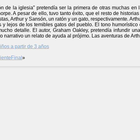
tón de la iglesia” pretendía ser la primera de otras muchas e
ehorpe. A pesar de ello, tuvo tanto éxito, que el resto de historia
as, Arthur y Sansón, un ratón y un gato, respectivamente. Arthur
s y lejos de los temibles gatos del pueblo. El tono humorístico 
mucho detalle. El autor, Graham Oakley, pretendía infundir u
lo narrativo un relato de ayuda al prójimo. Las aventuras de Ar
iños a partir de 3 años
iente
Final
»