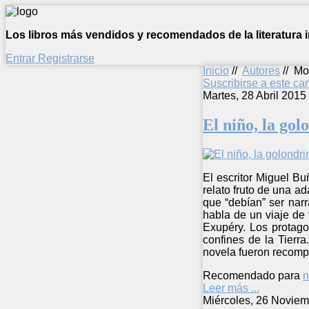
Los libros más vendidos y recomendados de la literatura in
Entrar
Registrarse
Inicio
//
Autores
//
Mos
Suscribirse a este c
Martes, 28 Abril 2015
El niño, la gol
El escritor Miguel Bu
relato fruto de una a
que “debían” ser nar
habla de un viaje de 
Exupéry. Los protago
confines de la Tierr
novela fueron recomp
Recomendado para
n
Leer más ...
Miércoles, 26 Noviem