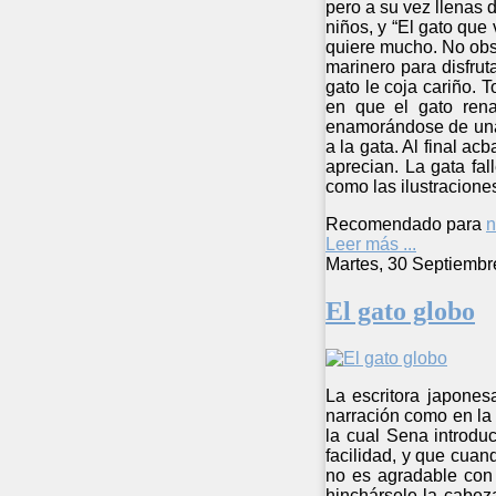
pero a su vez llenas 
niños, y “El gato que 
quiere mucho. No obs
marinero para disfru
gato le coja cariño. 
en que el gato rena
enamorándose de una 
a la gata. Al final ac
aprecian. La gata fa
como las ilustracione
Recomendado para
n
Leer más ...
Martes, 30 Septiembr
El gato globo
La escritora japones
narración como en la 
la cual Sena introdu
facilidad, y que cuan
no es agradable con 
hinchársele la cabez