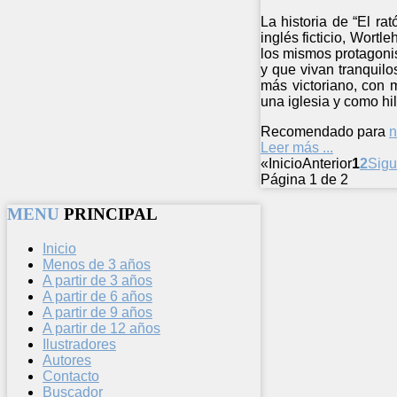
La historia de “El ra
inglés ficticio, Wortl
los mismos protagonist
y que vivan tranquilo
más victoriano, con 
una iglesia y como hi
Recomendado para
n
Leer más ...
«
Inicio
Anterior
1
2
Sigu
Página 1 de 2
MENU
PRINCIPAL
Inicio
Menos de 3 años
A partir de 3 años
A partir de 6 años
A partir de 9 años
A partir de 12 años
Ilustradores
Autores
Contacto
Buscador