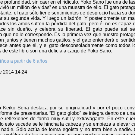
de profundidad, sin caer en el ridículo. Yoko Sano fue una de la
vivió un millón de vidas” es una muestra de ello. El gato protag
tante, el gato sólo tiene sentimientos de desprecio hacia su 
tar su segunda vida. Y luego un ladrón. Y posteriomente un m
Todos los amos sufren la pérdida del gato, pero él no es capaz
ce sin dueño, y celebra su libertad. El gato puede así 
que no le corresponde. Es la primera vez que nuestro protago
ban juntos y tienen muchos gatitos, y el gato entenderá el sentid
llece antes que él, y el gato desconsoladamente como todos l
s de este libro son una delicia a cargo de Yoko Sano.
iños a partir de 6 años
e 2014 14:24
a Keiko Sena destaca por su originalidad y por el poco conv
forma de presentarlas. “El gato globo” se integra dentro de un
ce reflexiones de forma muy sutil y extravagante. En este cue
do esto sucede se le hincha la cabeza y se empieza a elevar cua
nadie. Sólo actúa de forma egoísta y no trata bien a nadie. 
a, metáfora de las consecuencias que muchas veces acarrean 