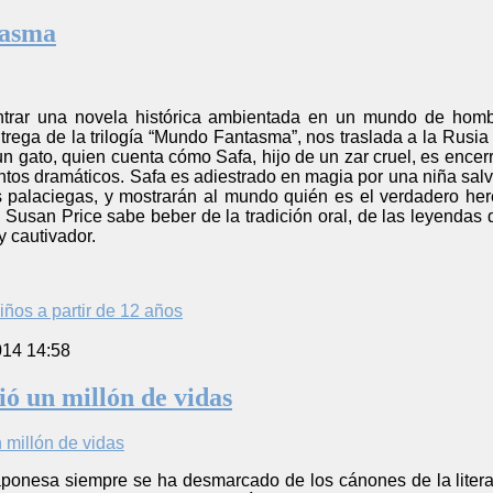
tasma
ntrar una novela histórica ambientada en un mundo de homb
trega de la trilogía “Mundo Fantasma”, nos traslada a la Rusia
un gato, quien cuenta cómo Safa, hijo de un zar cruel, es encerr
tos dramáticos. Safa es adiestrado en magia por una niña salv
as palaciegas, y mostrarán al mundo quién es el verdadero he
e Susan Price sabe beber de la tradición oral, de las leyendas d
y cautivador.
iños a partir de 12 años
014 14:58
ió un millón de vidas
l japonesa siempre se ha desmarcado de los cánones de la liter