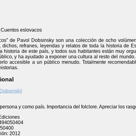
Cuentos eslovacos
os” de Pavol Dobsinsky son una colección de ocho volúmenes
, dichos, refranes, leyendas y relatos de toda la historia de
la historia de este país, y todos sus habitantes están muy org
úblico, y ha ayudado a exponer una cultura al resto del mundo
rlo accesible a un público menudo. Totalmente recomendable 
istorias.
ional
 Dobsinský
ersona y como país. Importancia del folclore. Apreciar los rasgos
Ediciones
494050404
50400
ión:
2012