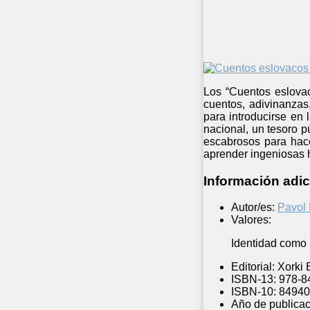
Los “Cuentos eslovac
cuentos, adivinanzas
para introducirse en 
nacional, un tesoro p
escabrosos para hace
aprender ingeniosas h
Información adic
Autor/es:
Pavol
Valores:
Identidad como p
Editorial:
Xorki 
ISBN-13:
978-8
ISBN-10:
84940
Año de publicac