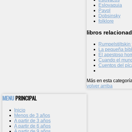
Eslovaquia
Pavol
Dobsinsky
folklore
libros relacionad
Rumpelstiltskin
La pequeña bibl
El apestoso ho
Cuando el mund
Cuentos del píc
Más en esta categoría
volver arriba
MENU
PRINCIPAL
Inicio
Menos de 3 años
A partir de 3 años
A partir de 6 años
A partir de 9 años