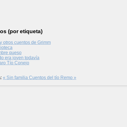
os (por etiqueta)
 y otros cuentos de Grimm
ioteca
mbre queso
o era joven todavía
aro Tío Conejo
:
« Sin familia
Cuentos del tío Remo »