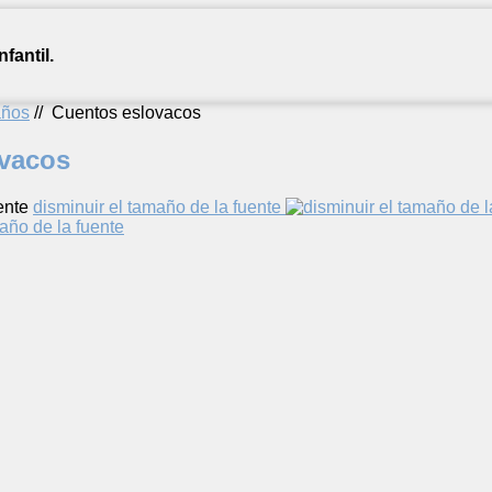
fantil.
años
//
Cuentos eslovacos
vacos
ente
disminuir el tamaño de la fuente