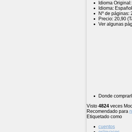
Idioma Original:
Idioma:
Españo
Nº de páginas:
Precio:
20,90 (
Ver algunas pág
Donde comprarl
Visto
4824
veces
Mod
Recomendado para
n
Etiquetado como
cuentos
eslovacos