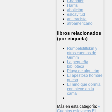
Chandler
Harris
abolición
eslcavitud
antirracista
afroamericano
libros relacionados
(por etiqueta)
Rumpelstiltskin y
otros cuentos de
Grimm
La pequeña
biblioteca
Playa de alquitrán
El apestoso hombre
queso
El niño que dormía
con nieve en la
cama
Más en esta categoría:
«
Cuentos eslovacos
El