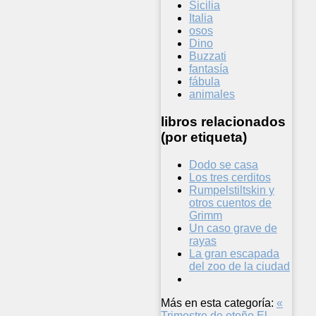
Sicilia
Italia
osos
Dino
Buzzati
fantasía
fábula
animales
libros relacionados
(por etiqueta)
Dodo se casa
Los tres cerditos
Rumpelstiltskin y
otros cuentos de
Grimm
Un caso grave de
rayas
La gran escapada
del zoo de la ciudad
Más en esta categoría:
«
Trimestre de otoño
El