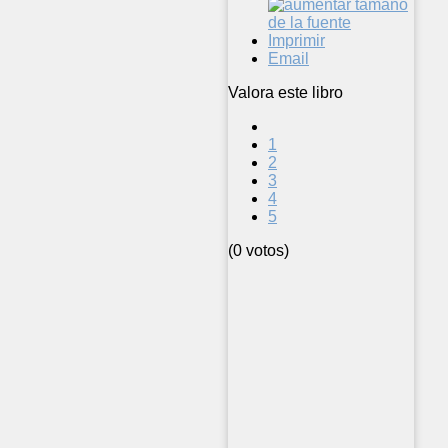
Imprimir
Email
Valora este libro
1
2
3
4
5
(0 votos)