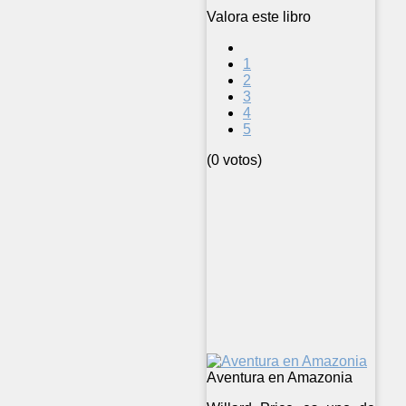
Valora este libro
1
2
3
4
5
(0 votos)
Aventura en Amazonia