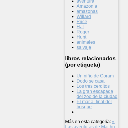
aventura
Amazonia
amazonas
Willard
Price
Hal
Roger
Hunt
animales
salvaje
libros relacionados
(por etiqueta)
Un niño de Coram
Dodo se casa
Los tres cerditos
La gran escapada
del zoo de la ciudad
El mar al final del
bosque
Más en esta categoría:
«
Las aventuras de Machu