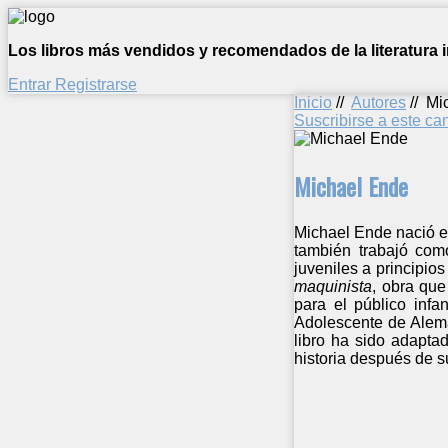
Los libros más vendidos y recomendados de la literatura in
Entrar
Registrarse
Inicio
//
Autores
//
Mi
Suscribirse a este c
Michael Ende
Michael Ende nació en
también trabajó como
juveniles a principio
maquinista
, obra que
para el público infa
Adolescente de Alema
libro ha sido adapta
historia después de s