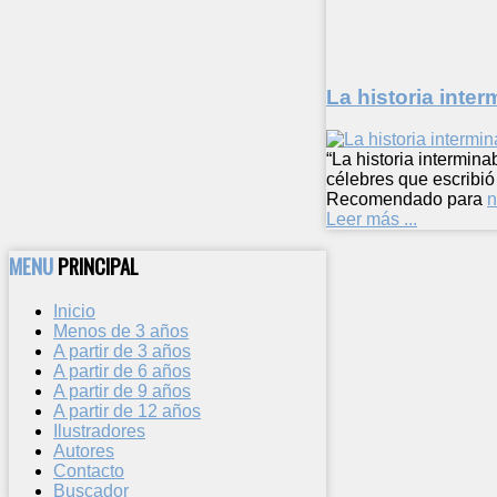
La historia inter
“La historia intermin
célebres que escribi
Recomendado para
n
Leer más ...
MENU
PRINCIPAL
Inicio
Menos de 3 años
A partir de 3 años
A partir de 6 años
A partir de 9 años
A partir de 12 años
Ilustradores
Autores
Contacto
Buscador