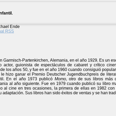
fantil.
chael Ende
anal RSS
 Garmisch-Partenkirchen, Alemania, en el año 1929. Es un escr
 actor, guionista de espectáculos de cabaret y crítico cinema
s de los años 50, y fue en el año 1960 cuando consiguió popul
 le hizo ganar el
Premio
Deutscher Jugendbuchpreis
de liter
ntil. En el año 1973 publicó
Momo,
otro de sus libros más 
nia al año siguiente. Fue en 1979 cuando publicó su libro m
do al cine en tres ocasiones, la primera de ellas en 1982 co
u adaptación. Sus libros han sido éxitos de ventas y se han tr