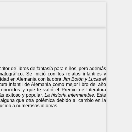
itor de libros de fantasía para niños, pero además
tográfico. Se inició con los relatos infantiles y
aridad en Alemania con la obra
Jim Botón y Lucas el
atura infantil de Alemania como mejor libro del año
conocidos y que le valió
el Premio de Literatura
ás exitoso y popular,
La historia interminable
. Este
n alguna que otra polémica debido al cambio en la
aducido a numerosos idiomas.