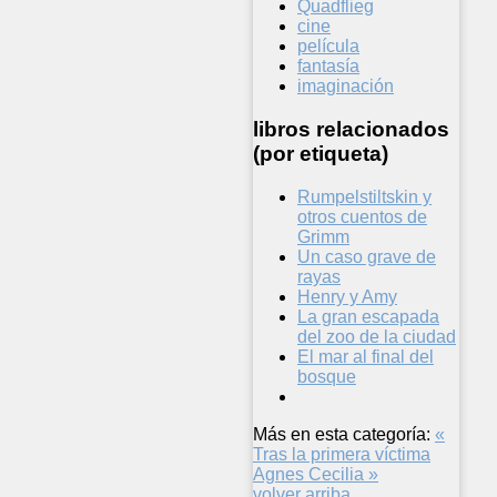
Quadflieg
cine
película
fantasía
imaginación
libros relacionados
(por etiqueta)
Rumpelstiltskin y
otros cuentos de
Grimm
Un caso grave de
rayas
Henry y Amy
La gran escapada
del zoo de la ciudad
El mar al final del
bosque
Más en esta categoría:
«
Tras la primera víctima
Agnes Cecilia »
volver arriba