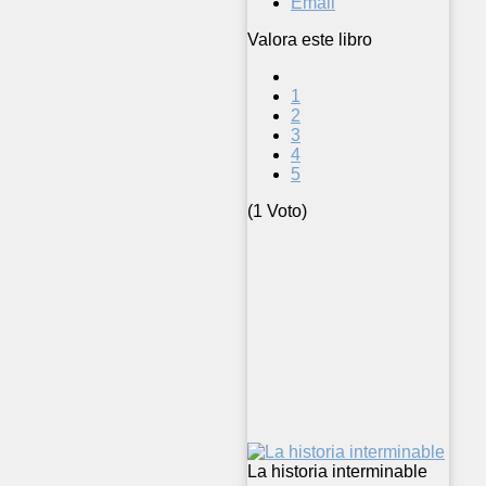
Email
Valora este libro
1
2
3
4
5
(1 Voto)
La historia interminable