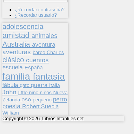
¿Recordar contraseña?
¿Recordar usuario?
adolescencia
amistad
animales
Australia
aventura
aventuras
barco
Charles
clásico
cuentos
escuela
España
familia
fantasía
fábula
guerra
gato
Italia
John
niños
little
niño
Nueva
perro
oso
pequeño
Zelanda
poesía
Suecia
Robert
William
Copyright © 2026. Libros Infantiles.net