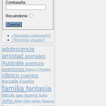
Contraseña
Recuérdeme
¿Recordar contraseña?
¿Recordar usuario?
adolescencia
amistad
animales
Australia
aventura
aventuras
barco
Charles
clásico
cuentos
escuela
España
familia
fantasía
fábula
guerra
gato
Italia
John
niños
little
niño
Nueva