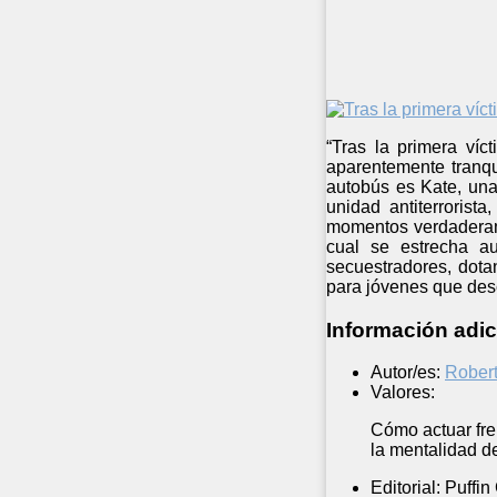
“Tras la primera víc
aparentemente tranqu
autobús es Kate, una
unidad antiterrorist
momentos verdaderamen
cual se estrecha a
secuestradores, dota
para jóvenes que descr
Información adic
Autor/es:
Robert
Valores:
Cómo actuar fren
la mentalidad d
Editorial:
Puffin