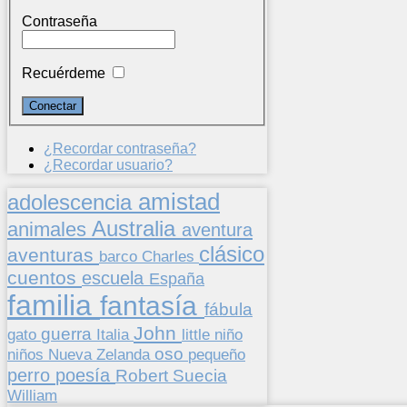
Contraseña
Recuérdeme
¿Recordar contraseña?
¿Recordar usuario?
amistad
adolescencia
Australia
animales
aventura
clásico
aventuras
barco
Charles
cuentos
escuela
España
familia
fantasía
fábula
John
guerra
gato
Italia
little
niño
oso
niños
pequeño
Nueva Zelanda
perro
poesía
Suecia
Robert
William