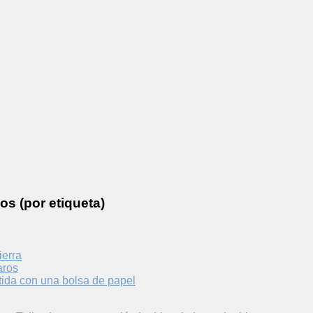
os (por etiqueta)
ierra
aros
tida con una bolsa de papel