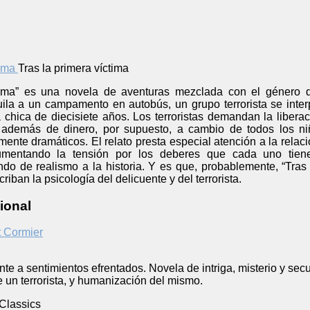
Tras la primera víctima
tima” es una novela de aventuras mezclada con el género de
ila a un campamento en autobús, un grupo terrorista se inte
 chica de diecisiete años. Los terroristas demandan la liber
a, además de dinero, por supuesto, a cambio de todos los n
te dramáticos. El relato presta especial atención a la relació
umentando la tensión por los deberes que cada uno tien
ndo de realismo a la historia. Y es que, probablemente, “Tras
iban la psicología del delicuente y del terrorista.
ional
 Cormier
te a sentimientos efrentados. Novela de intriga, misterio y secu
e un terrorista, y humanización del mismo.
 Classics