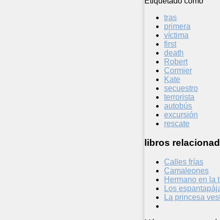
Etiquetado como
tras
primera
víctima
first
death
Robert
Cormier
Kate
secuestro
terrorista
autobús
excursión
rescate
libros relacionad
Calles frías
Camaleones
Hermano en la t
Los espantapáj
La princesa ves