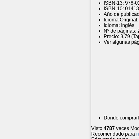
ISBN-13:
978-0
ISBN-10:
01413
Año de publicac
Idioma Original:
Idioma:
Inglés
Nº de páginas:
Precio:
8,79 (Ta
Ver algunas pág
Donde comprarl
Visto
4787
veces
Mod
Recomendado para
n