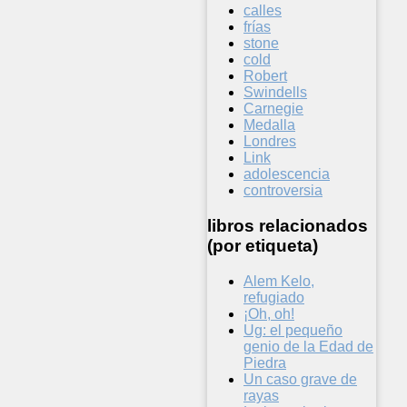
calles
frías
stone
cold
Robert
Swindells
Carnegie
Medalla
Londres
Link
adolescencia
controversia
libros relacionados
(por etiqueta)
Alem Kelo,
refugiado
¡Oh, oh!
Ug: el pequeño
genio de la Edad de
Piedra
Un caso grave de
rayas