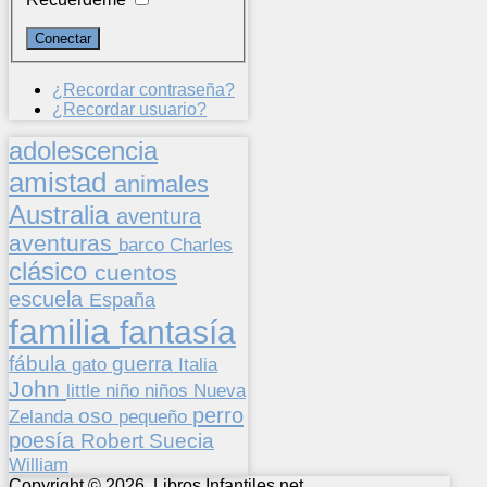
¿Recordar contraseña?
¿Recordar usuario?
adolescencia
amistad
animales
Australia
aventura
aventuras
barco
Charles
clásico
cuentos
escuela
España
familia
fantasía
fábula
guerra
gato
Italia
John
niños
little
niño
Nueva
perro
oso
pequeño
Zelanda
poesía
Suecia
Robert
William
Copyright © 2026. Libros Infantiles.net