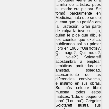
Solotareff viene de una
familia de artistas, pues
su madre era pintora. Se
formó parcialmente en
Medicina, hata que se dio
cuenta que su pasión era
la ilustración. Gran parte
de culpa la tuvo su hijo,
quien le pide que dibuje
los cuentos que explica,
publicando así su primer
libro en 1985 (“Qui flotte?,
Qui nage?, Qui roule?,
Qui vole?”). Solotareff
acostumbra a emplear
temáticas profundas de
amistad, soledad,
acercamiento de las
diferencias, convivencia,
e instinto en sus obras.
Su más célebre libro
muestra todos estos
matices: “Edu, el pequeño
lobo” (“LouLou”). Grégoire
Solotareff ilustra sus