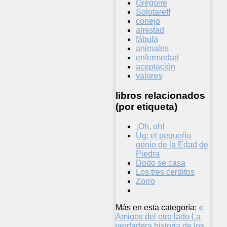
Grégoire
Solotareff
conejo
amistad
fábula
animales
enfermedad
aceptación
valores
libros relacionados
(por etiqueta)
¡Oh, oh!
Ug: el pequeño
genio de la Edad de
Piedra
Dodo se casa
Los tres cerditos
Zorro
Más en esta categoría:
«
Amigos del otro lado
La
verdadera historia de los