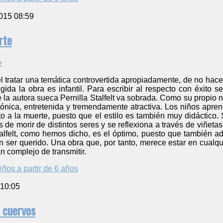
015 08:59
rte
l tratar una temática controvertida apropiadamente, de no hacerl
igida la obra es infantil. Para escribir al respecto con éxito s
 la autora sueca Pernilla Stalfelt va sobrada. Como su propio no
rónica, entretenida y tremendamente atractiva. Los niños apre
cto a la muerte, puesto que el estilo es también muy didáctico
s de morir de distintos seres y se reflexiona a través de viñeta
lfelt, como hemos dicho, es el óptimo, puesto que también advi
 ser querido. Una obra que, por tanto, merece estar en cualqui
 complejo de transmitir.
iños a partir de 6 años
 10:05
 cuervos