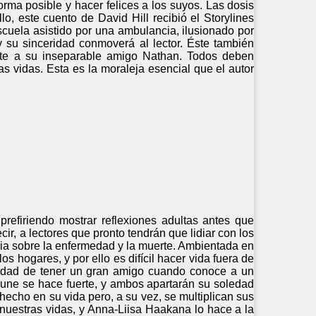
forma posible y hacer felices a los suyos. Las dosis
o, este cuento de David Hill recibió el Storylines
cuela asistido por una ambulancia, ilusionado por
 su sinceridad conmoverá al lector. Éste también
ente a su inseparable amigo Nathan. Todos deben
s vidas. Esta es la moraleja esencial que el autor
refiriendo mostrar reflexiones adultas antes que
cir, a lectores que pronto tendrán que lidiar con los
oria sobre la enfermedad y la muerte. Ambientada en
s hogares, y por ello es difícil hacer vida fuera de
unidad de tener un gran amigo cuando conoce a un
s une se hace fuerte, y ambos apartarán su soledad
hecho en su vida pero, a su vez, se multiplican sus
 nuestras vidas, y Anna-Liisa Haakana lo hace a la