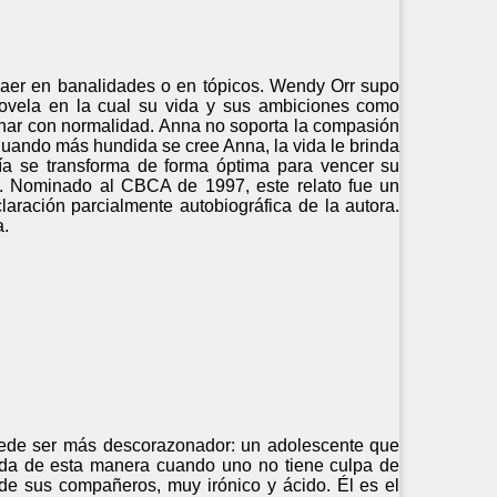
caer en banalidades o en tópicos. Wendy Orr supo
novela en la cual su vida y sus ambiciones como
minar con normalidad. Anna no soporta la compasión
Cuando más hundida se cree Anna, la vida le brinda
a se transforma de forma óptima para vencer su
ne. Nominado al CBCA de 1997, este relato fue un
aración parcialmente autobiográfica de la autora.
a.
puede ser más descorazonador: un adolescente que
 vida de esta manera cuando uno no tiene culpa de
e sus compañeros, muy irónico y ácido. Él es el