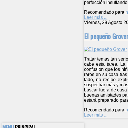
perfección insuflando
Recomendado para
n
Leer más ...
Viernes, 29 Agosto 2
El pequeño Grove
Tratar temas tan serio
cabe esta tarea. La 
confusión que los niñ
raros en su casa tra
lado, no recibe expl
sospechar más y más,
buscar fuera de casa
buenas amistades par
estará preparado para
Recomendado para
n
Leer más ...
MENU
PRINCIPAL