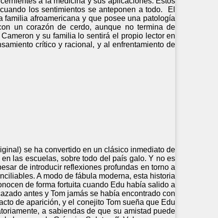
ncernientes a la medicina y sus aplicaciones. Estos
 cuando los sentimientos se anteponen a todo. El
na familia afroamericana y que posee una patología
con un corazón de cerdo, aunque no termina de
Cameron y su familia lo sentirá el propio lector en
amiento crítico y racional, y al enfrentamiento de
iginal) se ha convertido en un clásico inmediato de
na en las escuelas, sobre todo del país galo. Y no es
esar de introducir reflexiones profundas en torno a
conciliables. A modo de fábula moderna, esta historia
nocen de forma fortuita cuando Edu había salido a
a cazado antes y Tom jamás se había encontrado con
cto de aparición, y el conejito Tom sueña que Edu
atoriamente, a sabiendas de que su amistad puede