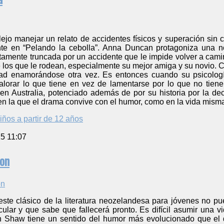
o manejar un relato de accidentes físicos y superación sin 
nte en “Pelando la cebolla”. Anna Duncan protagoniza una 
uitamente truncada por un accidente que le impide volver a ca
 los que le rodean, especialmente su mejor amiga y su novio. 
ad enamorándose otra vez. Es entonces cuando su psicologí
alorar lo que tiene en vez de lamentarse por lo que no tie
n Australia, potenciado además de por su historia por la decl
en la que el drama convive con el humor, como en la vida mism
iños a partir de 12 años
5 11:07
on
este clásico de la literatura neozelandesa para jóvenes no 
cular y que sabe que fallecerá pronto. Es difícil asumir una
 Shaw tiene un sentido del humor más evolucionado que el d