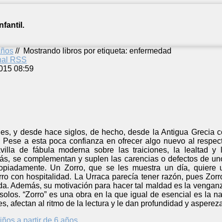
fantil.
años
//
Mostrando libros por etiqueta: enfermedad
anal RSS
015 08:59
les, y desde hace siglos, de hecho, desde la Antigua Grecia c
Pese a esta poca confianza en ofrecer algo nuevo al respec
villa de fábula moderna sobre las traiciones, la lealtad 
ás, se complementan y suplen las carencias o defectos de uno
opiadamente. Un Zorro, que se les muestra un día, quiere u
rro con hospitalidad. La Urraca parecía tener razón, pues Zo
ida. Además, su motivación para hacer tal maldad es la venganz
solos. “Zorro” es una obra en la que igual de esencial es la n
s, afectan al ritmo de la lectura y le dan profundidad y asperez
iños a partir de 6 años