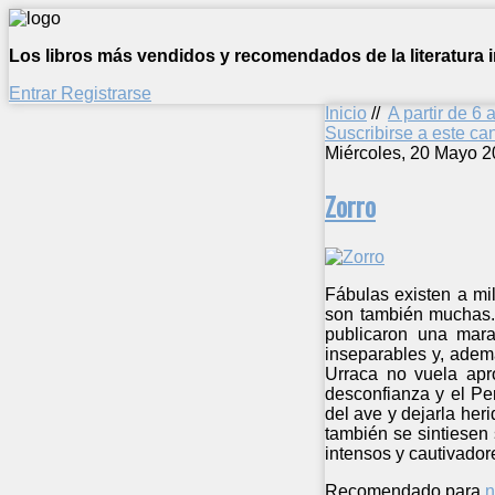
Los libros más vendidos y recomendados de la literatura in
Entrar
Registrarse
Inicio
//
A partir de 6 
Suscribirse a este c
Miércoles, 20 Mayo 2
Zorro
Fábulas existen a mi
son también muchas. 
publicaron una mara
inseparables y, adem
Urraca no vuela apr
desconfianza y el Pe
del ave y dejarla her
también se sintiesen 
intensos y cautivadore
Recomendado para
n