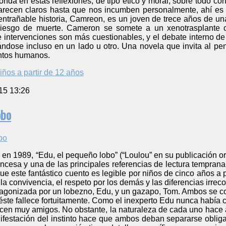
nda en estas reflexiones, de tipo ético y moral, sobre todo co
arecen claros hasta que nos incumben personalmente, ahí es
 entrañable historia, Camreon, es un joven de trece años de u
riesgo de muerte. Cameron se somete a un xenotrasplante 
de intervenciones son más cuestionables, y el debate interno de 
ndose incluso en un lado u otro. Una novela que invita al pens
entos humanos.
iños a partir de 12 años
15 13:26
obo
en 1989, “Edu, el pequeño lobo” (“Loulou” en su publicación or
 francesa y una de las principales referencias de lectura tempra
e este fantástico cuento es legible por niños de cinco años a p
 la convivencia, el respeto por los demás y las diferencias irre
tagonizada por un lobezno, Edu, y un gazapo, Tom. Ambos se co
 éste fallece fortuitamente. Como el inexperto Edu nunca habí
cen muy amigos. No obstante, la naturaleza de cada uno hace a
ifestación del instinto hace que ambos deban separarse oblig