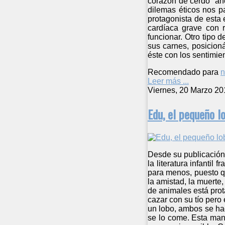
corazón de cerdo” aho
dilemas éticos nos p
protagonista de esta
cardíaca grave con 
funcionar. Otro tipo 
sus carnes, posicioná
éste con los sentimi
Recomendado para
n
Leer más ...
Viernes, 20 Marzo 20
Edu, el pequeño l
Desde su publicación 
la literatura infantil
para menos, puesto qu
la amistad, la muerte,
de animales está pro
cazar con su tío pero
un lobo, ambos se ha
se lo come. Esta man