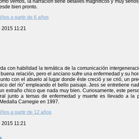
mo vemos, la narración tiene detalles magníficos y muy serios
esde bien pronto.
iños a partir de 6 años
o 2015 11:21
orda con habilidad la temática de la comunicación intergenerac
buena relación, pero el anciano sufre una enfermedad y su hora
junto con el abuelo al lugar donde éste creció y se crió, un pre
co del río” empleando el bello paisaje. Jess se entretiene nadan
n extraño chico que nada muy bien. Curiosamente, este perso
ural junto a temas de enfermedad y muerte es llevado a la p
 Medalla Carnegie en 1997.
iños a partir de 12 años
o 2015 11:21
a