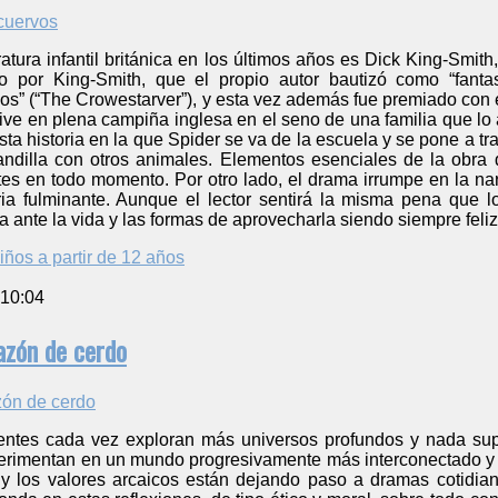
ratura infantil británica en los últimos años es Dick King-Smith
o por King-Smith, que el propio autor bautizó como “fant
os” (“The Crowestarver”), y esta vez además fue premiado con 
ive en plena campiña inglesa en el seno de una familia que lo
sta historia en la que Spider se va de la escuela y se pone a 
ndilla con otros animales. Elementos esenciales de la obra de
tes en todo momento. Por otro lado, el drama irrumpe en la na
ia fulminante. Aunque el lector sentirá la misma pena que l
ante la vida y las formas de aprovecharla siendo siempre feliz
iños a partir de 12 años
 10:04
razón de cerdo
ntes cada vez exploran más universos profundos y nada supe
erimentan en un mundo progresivamente más interconectado y co
 y los valores arcaicos están dejando paso a dramas cotidian