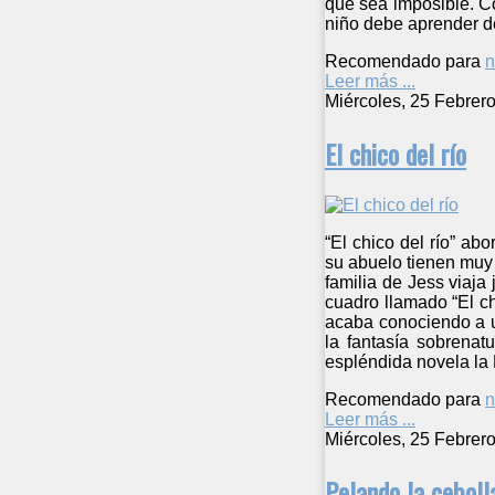
que sea imposible. Co
niño debe aprender d
Recomendado para
n
Leer más ...
Miércoles, 25 Febrer
El chico del río
“El chico del río” ab
su abuelo tienen muy 
familia de Jess viaja 
cuadro llamado “El chi
acaba conociendo a u
la fantasía sobrenat
espléndida novela la
Recomendado para
n
Leer más ...
Miércoles, 25 Febrer
Pelando la ceboll