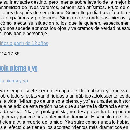
e su inevitable destino, pero intenta sobrellevarlo de la mejor 
ñabilidad de “Nos veremos, Simon” son altísimas. Fruto de ell
años después de ser editado. Simon llega día tras día a la es
us compañeros y profesores. Simon no esconde sus miedos, y
 cómo afecta su situación a los que le quieren, especialm
lgo nos sucede abrimos los ojos y valoramos de verdad nuestra
e inolvidable personaje.
iños a partir de 12 años
014 17:36
ola pierna y yo
a siempre suele ser un escaparate de realismo y crudeza, p
obre todo si éstas van dirigidas a un público adolescente, es de
la vida. “Mi amigo de una sola pierna y yo” es una tierna hist
aje helado de esta región hace que aumente la distancia entre lo
vida social. Ykä, el protagonista, no desaprovecha la oport
na pierna y padece una enfermedad terminal. El vínculo que lo
 eterna. A la muerte del amigo, Ykä sufre como nunca lo había 
es el efecto que tienen los acontecimientos más dramáticos en