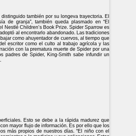
, distinguido también por su longeva trayectoria. El
asía de granja”, también queda plasmado en “El
el Nestlé Children’s Book Prize. Spider Sparrow es
 adoptó al encontrarlo abandonado. Las tradiciones
trabajar como ahuyentador de cuervos, al tiempo que
l escritor como el culto al trabajo agrícola y las
rración con la prematura muerte de Spider por una
os padres de Spider, King-Smith sabe infundir un
.
rficiales. Esto se debe a la rápida madurez que
n mayor flujo de información. Es por ello que los
os más propios de nuestros días. “El niño con el