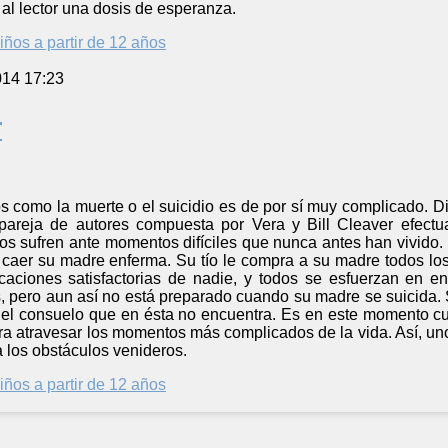
 al lector una dosis de esperanza.
iños a partir de 12 años
014 17:23
r
s como la muerte o el suicidio es de por sí muy complicado. Diri
pareja de autores compuesta por Vera y Bill Cleaver efectua
os sufren ante momentos difíciles que nunca antes han vivido.
s caer su madre enferma. Su tío le compra a su madre todos lo
icaciones satisfactorias de nadie, y todos se esfuerzan en e
 pero aun así no está preparado cuando su madre se suicida. 
 el consuelo que en ésta no encuentra. Es en este momento cu
a atravesar los momentos más complicados de la vida. Así, uno
 los obstáculos venideros.
iños a partir de 12 años