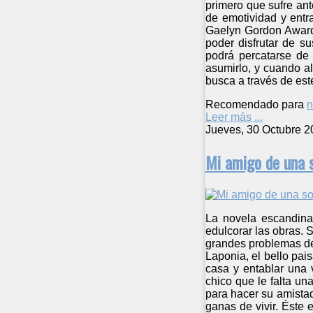
primero que sufre ant
de emotividad y entra
Gaelyn Gordon Award 
poder disfrutar de s
podrá percatarse de
asumirlo, y cuando a
busca a través de est
Recomendado para
n
Leer más ...
Jueves, 30 Octubre 2
Mi amigo de una s
La novela escandinav
edulcorar las obras. S
grandes problemas de 
Laponia, el bello pais
casa y entablar una 
chico que le falta u
para hacer su amistad
ganas de vivir. Éste 