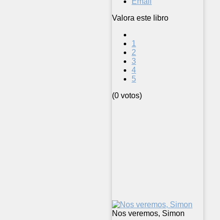
Email
Valora este libro
1
2
3
4
5
(0 votos)
Nos veremos, Simon