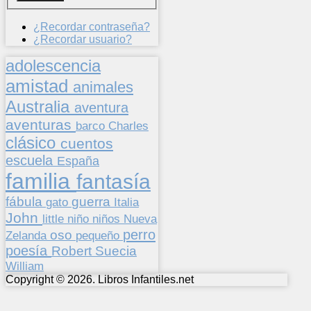
¿Recordar contraseña?
¿Recordar usuario?
adolescencia
amistad
animales
Australia
aventura
aventuras
barco
Charles
clásico
cuentos
escuela
España
familia
fantasía
fábula
guerra
gato
Italia
John
niños
little
niño
Nueva
perro
oso
pequeño
Zelanda
poesía
Suecia
Robert
William
Copyright © 2026. Libros Infantiles.net