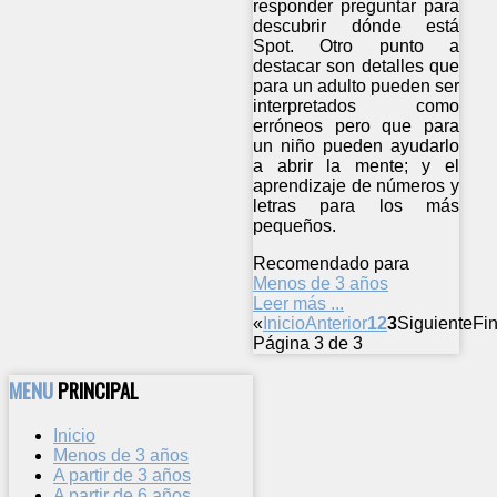
responder preguntar para
descubrir dónde está
Spot. Otro punto a
destacar son detalles que
para un adulto pueden ser
interpretados como
erróneos pero que para
un niño pueden ayudarlo
a abrir la mente; y el
aprendizaje de números y
letras para los más
pequeños.
Recomendado para
Menos de 3 años
Leer más ...
«
Inicio
Anterior
1
2
3
Siguiente
Fin
Página 3 de 3
MENU
PRINCIPAL
Inicio
Menos de 3 años
A partir de 3 años
A partir de 6 años