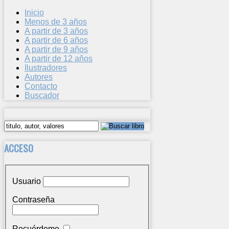
Inicio
Menos de 3 años
A partir de 3 años
A partir de 6 años
A partir de 9 años
A partir de 12 años
Ilustradores
Autores
Contacto
Buscador
ACCESO
Usuario
Contraseña
Recuérdeme