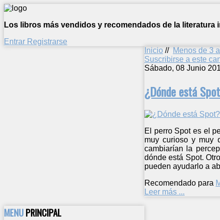
Los libros más vendidos y recomendados de la literatura in
Entrar
Registrarse
Inicio
//
Menos de 3 
Suscribirse a este c
Sábado, 08 Junio 20
¿Dónde está Spo
El perro Spot es el 
muy curioso y muy qu
cambiarían la percep
dónde está Spot. Otr
pueden ayudarlo a abr
Recomendado para
M
Leer más ...
MENU
PRINCIPAL