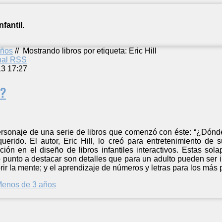
fantil.
años
//
Mostrando libros por etiqueta: Eric Hill
anal RSS
13 17:27
t?
personaje de una serie de libros que comenzó con éste: “¿Dónd
erido. El autor, Eric Hill, lo creó para entretenimiento de 
ción en el diseño de libros infantiles interactivos. Estas so
o punto a destacar son detalles que para un adulto pueden ser
ir la mente; y el aprendizaje de números y letras para los más
enos de 3 años